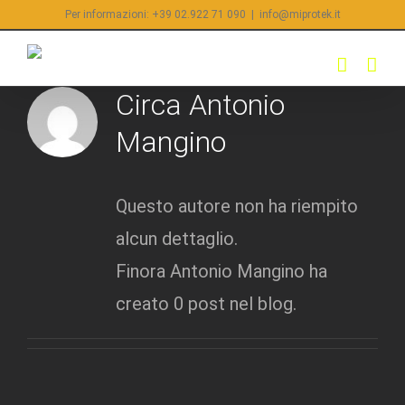
Salta
Per informazioni: +39 02.922 71 090
|
info@miprotek.it
al
contenuto
Circa
Antonio
Mangino
Questo autore non ha riempito
alcun dettaglio.
Finora Antonio Mangino ha
creato 0 post nel blog.