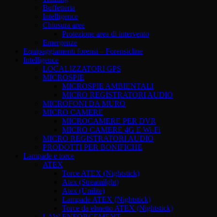
Buffetteria
Intelligence
Chiusura aree
Protezione area di intervento
Emergenze
Equipaggiamenti forensi – Forensicline
Intelligence
LOCALIZZATORI GPS
MICROSPIE
MICROSPIE AMBIENTALI
MICRO REGISTRATORI AUDIO
MICROFONI DA MURO
MICRO CAMERE
MICROCAMERE PER DVR
MICRO CAMERE 4G E Wi-Fi
MICRO REGISTRATORI AUDIO
PRODOTTI PER BONIFICHE
Lampade e torce
ATEX
Torce ATEX (Nightstick)
Atex (Streamilght)
Atex (Unilite)
Lampade ATEX (Nightstick)
Torce da elmetto ATEX (Nightstick)
LAW ENFORCEMENT