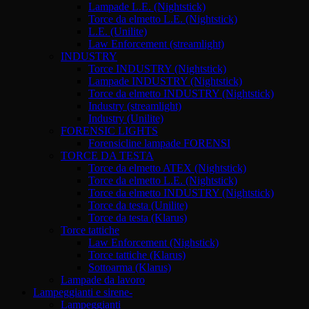
Lampade L.E. (Nightstick)
Torce da elmetto L.E. (Nightstick)
L.E. (Unilite)
Law Enforcement (streamlight)
INDUSTRY
Torce INDUSTRY (Nightstick)
Lampade INDUSTRY (Nightstick)
Torce da elmetto INDUSTRY (Nightstick)
Industry (streamlight)
Industry (Unilite)
FORENSIC LIGHTS
Forensicline lampade FORENSI
TORCE DA TESTA
Torce da elmetto ATEX (Nightstick)
Torce da elmetto L.E. (Nightstick)
Torce da elmetto INDUSTRY (Nightstick)
Torce da testa (Unilite)
Torce da testa (Klarus)
Torce tattiche
Law Enforcement (Nighstick)
Torce tattiche (Klarus)
Sottoarma (Klarus)
Lampade da lavoro
Lampeggianti e sirene-
Lampeggianti