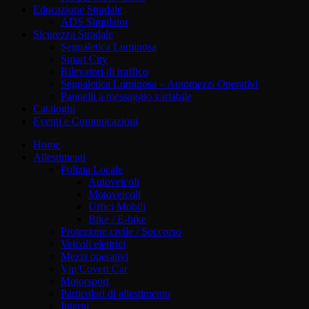
Educazione Stradale
ADS Simulator
Sicurezza Stradale
Segnaletica Luminosa
Smart City
Rilevatori di traffico
Segnaletica Luminosa – Automezzi Operativi
Pannelli a messaggio variabile
Cataloghi
Eventi e Comunicazioni
Home
Allestimenti
Polizia Locale
Autoveicoli
Motoveicoli
Uffici Mobili
Bike / E-bike
Protezione civile / Soccorso
Veicoli elettrici
Mezzi operativi
Vip/Covert Car
Motorsport
Particolari di allestimento
Interni