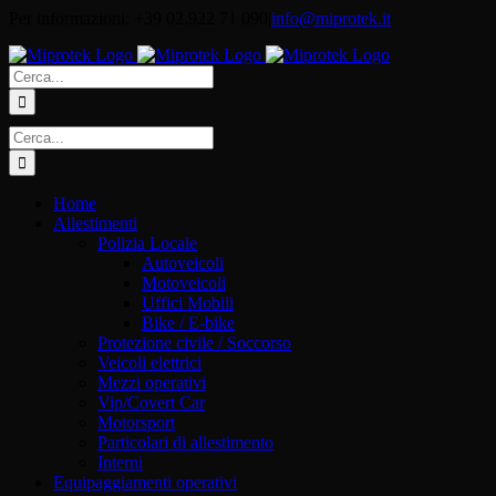
Salta
Per informazioni: +39 02.922 71 090
|
info@miprotek.it
al
contenuto
Cerca
per:
Cerca
per:
Home
Allestimenti
Polizia Locale
Autoveicoli
Motoveicoli
Uffici Mobili
Bike / E-bike
Protezione civile / Soccorso
Veicoli elettrici
Mezzi operativi
Vip/Covert Car
Motorsport
Particolari di allestimento
Interni
Equipaggiamenti operativi