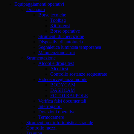
Equipaggiamenti operativi
Dotazioni
Borse tecniche
Toolbag
Kit forensi
Borse operative
Strumenti di coercizione
Dispositivi di autotutela
Segnaletica luminosa temporanea
Manutenzione armi
Strumentazione
Alcool e droga test
Alcol test
Controllo sostanze sequestrate
Videosorveglianza mobile
BODYCAM
DASHCAM
FOTOTRAPPOLE
Verifica falsi documentali
Interrogatori
Dotazioni operative
Termocamere
Strumenti per infortunistica stradale
Controllo mezzi
Training