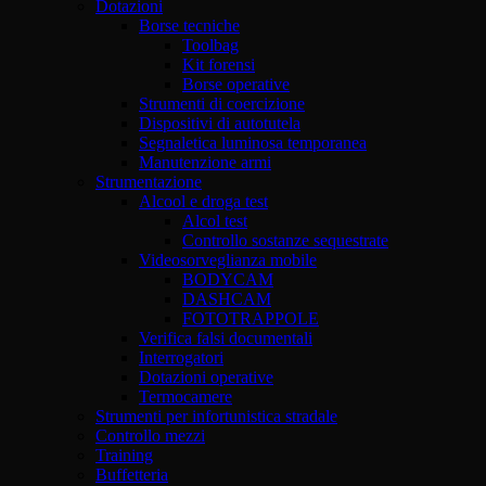
Dotazioni
Borse tecniche
Toolbag
Kit forensi
Borse operative
Strumenti di coercizione
Dispositivi di autotutela
Segnaletica luminosa temporanea
Manutenzione armi
Strumentazione
Alcool e droga test
Alcol test
Controllo sostanze sequestrate
Videosorveglianza mobile
BODYCAM
DASHCAM
FOTOTRAPPOLE
Verifica falsi documentali
Interrogatori
Dotazioni operative
Termocamere
Strumenti per infortunistica stradale
Controllo mezzi
Training
Buffetteria