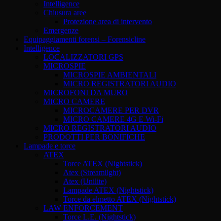
Intelligence
Chiusura aree
Protezione area di intervento
Emergenze
Equipaggiamenti forensi – Forensicline
Intelligence
LOCALIZZATORI GPS
MICROSPIE
MICROSPIE AMBIENTALI
MICRO REGISTRATORI AUDIO
MICROFONI DA MURO
MICRO CAMERE
MICROCAMERE PER DVR
MICRO CAMERE 4G E Wi-Fi
MICRO REGISTRATORI AUDIO
PRODOTTI PER BONIFICHE
Lampade e torce
ATEX
Torce ATEX (Nightstick)
Atex (Streamilght)
Atex (Unilite)
Lampade ATEX (Nightstick)
Torce da elmetto ATEX (Nightstick)
LAW ENFORCEMENT
Torce L.E. (Nightstick)