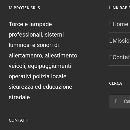
MIPROTEK SRLS
LINK RAPI
Torce e lampade
Home
professionali, sistemi
Missio
luminosi e sonori di
allertamento, allestimento
Contat
veicoli, equipaggiamenti
operativi polizia locale,
CERCA
sicurezza ed educazione
stradale
Cerca
per:
CONTATTI