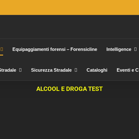
Equipaggiamenti forensi – Forensicline
Intelligence
tradale
Sicurezza Stradale
Cataloghi
Eventi e 
ALCOOL E DROGA TEST
etro 9510
x