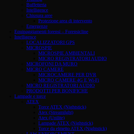
Buffetteria
Intelligence
Chiusura aree
Protezione area di intervento
Emergenze
Equipaggiamenti forensi – Forensicline
Intelligence
LOCALIZZATORI GPS
MICROSPIE
MICROSPIE AMBIENTALI
MICRO REGISTRATORI AUDIO
MICROFONI DA MURO
MICRO CAMERE
MICROCAMERE PER DVR
MICRO CAMERE 4G E Wi-Fi
MICRO REGISTRATORI AUDIO
PRODOTTI PER BONIFICHE
Lampade e torce
ATEX
Torce ATEX (Nightstick)
Atex (Streamilght)
Atex (Unilite)
Lampade ATEX (Nightstick)
Torce da elmetto ATEX (Nightstick)
LAW ENFORCEMENT