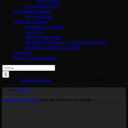
Serie Ambra
Kit per motoveicoli
Educazione Stradale
ADS Simulator
Sicurezza Stradale
Segnaletica Luminosa
Smart City
Rilevatori di traffico
Segnaletica Luminosa – Automezzi Operativi
Pannelli a messaggio variabile
Cataloghi
Eventi e Comunicazioni
Cerca
per:
Alcol test
Antonio Mangino
2021-11-04T15:26:56+00:00
Alcol test
marketing Miprotek
2024-06-28T14:03:26+00:00