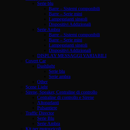
Serie blu
Barre – Sistemi componibili
Barre – Serie mini
Lampeggianti singoli
Dispositivi Addizionali
Serie Ambra
Barre – Sistemi componibili
Barre – Serie mini
Lampeggianti singoli
Dispositivi Addizionali
DISPLAY MESSAGGI VARIABILI
Covert Car
Dashlight
Serie blu
Serie ambra
Other
Scene Light
Sirene, Speaker, Centraline di controllo
Centraline di controllo e Sirene
Altoparlanti
Pulsantiere
Traffic Director
Serie Blu
Serie Ambra
Kit per motoveicoli