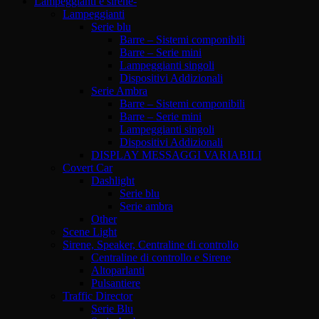
Lampeggianti e sirene-
Lampeggianti
Serie blu
Barre – Sistemi componibili
Barre – Serie mini
Lampeggianti singoli
Dispositivi Addizionali
Serie Ambra
Barre – Sistemi componibili
Barre – Serie mini
Lampeggianti singoli
Dispositivi Addizionali
DISPLAY MESSAGGI VARIABILI
Covert Car
Dashlight
Serie blu
Serie ambra
Other
Scene Light
Sirene, Speaker, Centraline di controllo
Centraline di controllo e Sirene
Altoparlanti
Pulsantiere
Traffic Director
Serie Blu