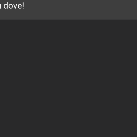
u dove!
DI
INFORTUNISTICA
STRADALE
–
San
Bonifacio