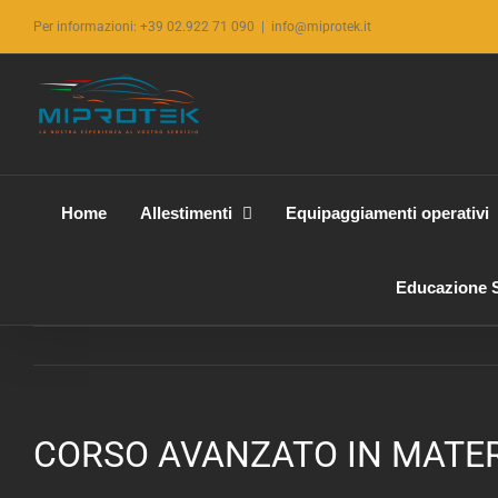
Salta
Per informazioni: +39 02.922 71 090
|
info@miprotek.it
al
contenuto
Home
Allestimenti
Equipaggiamenti operativi
Educazione S
CORSO AVANZATO IN MATERI