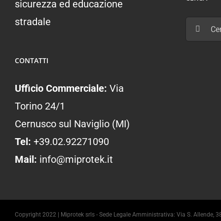
sicurezza ed educazione
stradale
Cerca
per:
CONTATTI
Ufficio Commerciale:
Via
Torino 24/1
Cernusco sul Naviglio (MI)
Tel:
+39.02.92271090
Mail:
info@miprotek.it
Copyright 2022 | Miprotek srls - Sede Legale Amministrativa: Via S. Allend