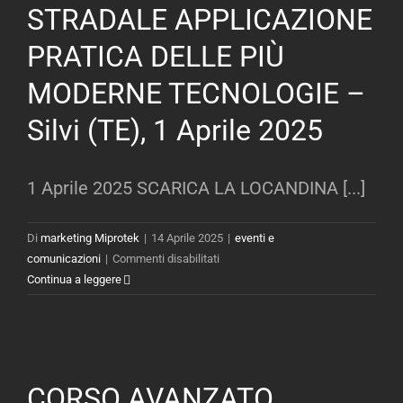
STRADALE APPLICAZIONE
INFORTUNISTICA
STRADALE
PRATICA DELLE PIÙ
E
OMICIDIO
MODERNE TECNOLOGIE –
STRADALE
Silvi (TE), 1 Aprile 2025
–
Sabaudia
(LT),
1 Aprile 2025 SCARICA LA LOCANDINA [...]
13
Maggio
2025
Di
marketing Miprotek
|
14 Aprile 2025
|
eventi e
su
comunicazioni
|
Commenti disabilitati
CORSO
Continua a leggere
AVANZATO
TEORICO
E
PRATICO
PER
CORSO AVANZATO
LA