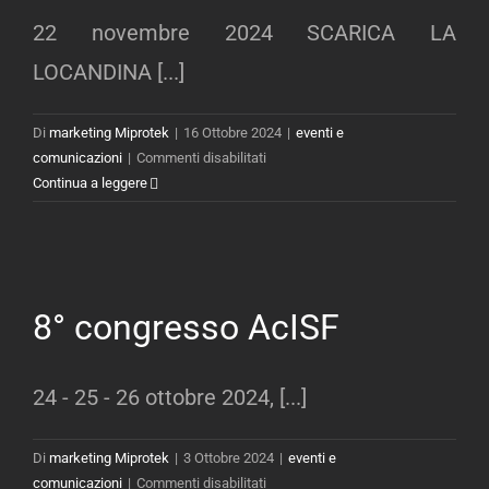
STRADALE
22 novembre 2024 SCARICA LA
–
Procedure
LOCANDINA [...]
operative
sul
Di
marketing Miprotek
|
16 Ottobre 2024
|
eventi e
luogo
su
comunicazioni
|
Commenti disabilitati
del
CORSO
Continua a leggere
reato
AVANZATO
e
IN
la
MATERIA
raccolta
DI
di
INFORTUNISTICA
8° congresso AcISF
reperti
STRADALE
e
–
tracce
San
–
24 - 25 - 26 ottobre 2024, [...]
Bonifacio
Nardò
(Le)
Di
marketing Miprotek
|
3 Ottobre 2024
|
eventi e
12
su
comunicazioni
|
Commenti disabilitati