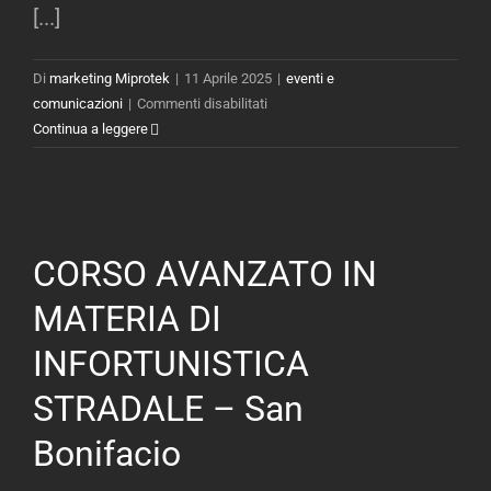
[...]
PRATICA
DELLE
PIÙ
Di
marketing Miprotek
|
11 Aprile 2025
|
eventi e
MODERNE
su
comunicazioni
|
Commenti disabilitati
TECNOLOGIE
CORSO
Continua a leggere
–
AVANZATO
Silvi
TEORICO
(TE),
E
1
PRATICO
Aprile
PER
CORSO AVANZATO IN
2025
LA
POLIZIA
MATERIA DI
GIUDIZIARIA
INFORTUNISTICA
LE
INDAGINI
STRADALE – San
SULLA
SCENA
Bonifacio
DEL
CRIMINE