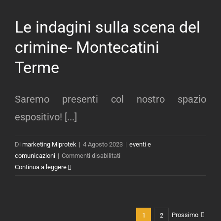
Polizia
Locale
Le indagini sulla scena del
e
Sicurezza
crimine- Montecatini
Urbana-
Terme
Riccione
Saremo presenti col nostro spazio
espositivo! [...]
Di
marketing Miprotek
|
4 Agosto 2023
|
eventi e
su
comunicazioni
|
Commenti disabilitati
Le
Continua a leggere
indagini
sulla
scena
del
Prossimo
1
2