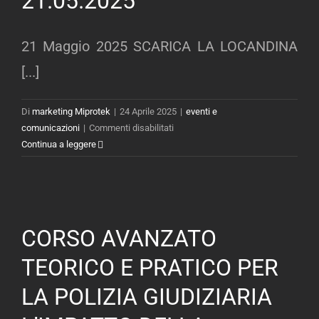
21.05.2025
DI
PRIMO
21 Maggio 2025 SCARICA LA LOCANDINA
INTERVENTO
[...]
Di
marketing Miprotek
|
24 Aprile 2025
|
eventi e
su
comunicazioni
|
Commenti disabilitati
CORSO
Continua a leggere
AVANZATO
IN
MATERIA
DI
CONTRASTO
CORSO AVANZATO
AL
TRAFFICO
TEORICO E PRATICO PER
DI
LA POLIZIA GIUDIZIARIA
SOSTANZE
STUPEFACENTI