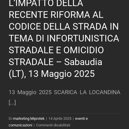
L’IMPATTO DELLA
–
USO
RECENTE RIFORMA AL
E
ABUSO
CODICE DELLA STRADA IN
DI
TEMA DI INFORTUNISTICA
SOSTANZE
STUPEFACENTI
STRADALE E OMICIDIO
UN
GRAVISSIMO
STRADALE – Sabaudia
E
ALLARMANTE
(LT), 13 Maggio 2025
PERICOLO
SOCIALE,
SESTO
13 Maggio 2025 SCARICA LA LOCANDINA
SAN
[...]
GIOVANNI
(MI),
21.05.2025
Di
marketing Miprotek
|
14 Aprile 2025
|
eventi e
su
comunicazioni
|
Commenti disabilitati