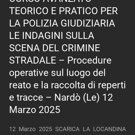
POLIZIA
TEORICO E PRATICO PER
GIUDIZIARIA
LA POLIZIA GIUDIZIARIA
L’IMPATTO
DELLA
LE INDAGINI SULLA
RECENTE
RIFORMA
SCENA DEL CRIMINE
AL
CODICE
STRADALE – Procedure
DELLA
operative sul luogo del
STRADA
IN
reato e la raccolta di reperti
TEMA
DI
e tracce – Nardò (Le) 12
INFORTUNISTICA
STRADALE
Marzo 2025
E
OMICIDIO
STRADALE
12 Marzo 2025 SCARICA LA LOCANDINA
APPLICAZIONE