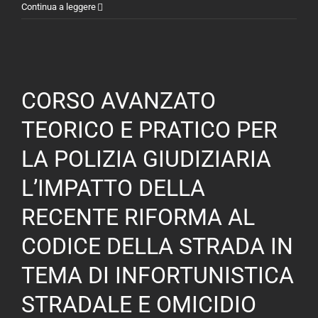
CORSO
Continua a leggere
AVANZATO
TEORICO
E
PRATICO
PER
CORSO AVANZATO
LA
POLIZIA
TEORICO E PRATICO PER
GIUDIZIARIA
LA POLIZIA GIUDIZIARIA
L’IMPATTO
DELLA
L’IMPATTO DELLA
RECENTE
RIFORMA
RECENTE RIFORMA AL
AL
CODICE
CODICE DELLA STRADA IN
DELLA
TEMA DI INFORTUNISTICA
STRADA
IN
STRADALE E OMICIDIO
TEMA
DI