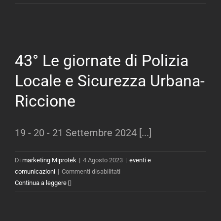
RECENTI
MODIFICHE
AI
DELITTI
CONTRO
43° Le giornate di Polizia
LA
PUBBLICA
Locale e Sicurezza Urbana-
AMMINISTRAZIONE
Riccione
19 - 20 - 21 Settembre 2024 [...]
Di
marketing Miprotek
|
4 Agosto 2023
|
eventi e
su
comunicazioni
|
Commenti disabilitati
43°
Continua a leggere
Le
giornate
di