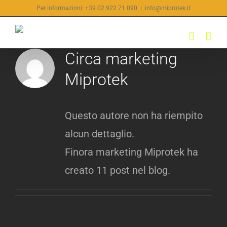
Salta
Per informazioni: +39 02.922 71 090
|
info@miprotek.it
al
contenuto
Circa
marketing
Miprotek
Questo autore non ha riempito
alcun dettaglio.
Finora marketing Miprotek ha
creato 11 post nel blog.