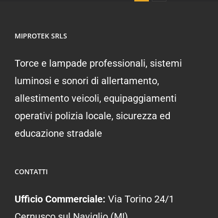
crimine-
Montecatini
Terme
MIPROTEK SRLS
Torce e lampade professionali, sistemi
luminosi e sonori di allertamento,
allestimento veicoli, equipaggiamenti
operativi polizia locale, sicurezza ed
educazione stradale
CONTATTI
Ufficio Commerciale:
Via Torino 24/1
Cernusco sul Naviglio (MI)