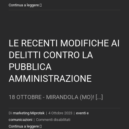
Marzo
8°
Continua a leggere
2025
congresso
AcISF
LE RECENTI MODIFICHE AI
DELITTI CONTRO LA
PUBBLICA
AMMINISTRAZIONE
18 OTTOBRE - MIRANDOLA (MO)! [...]
Di
marketing Miprotek
|
4 Ottobre 2023
|
eventi e
su
comunicazioni
|
Commenti disabilitati
LE
Continua a leggere