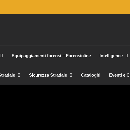
Equipaggiamenti forensi – Forensicline
Intelligence
tradale
Sicurezza Stradale
Cataloghi
Eventi e 