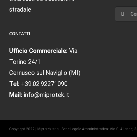
stradale
Cerca
per:
CONTATTI
Ufficio Commerciale:
Via
Torino 24/1
Cernusco sul Naviglio (MI)
Tel:
+39.02.92271090
Mail:
info@miprotek.it
Copyright 2022 | Miprotek srls - Sede Legale Amministrativa: Via S. Allend