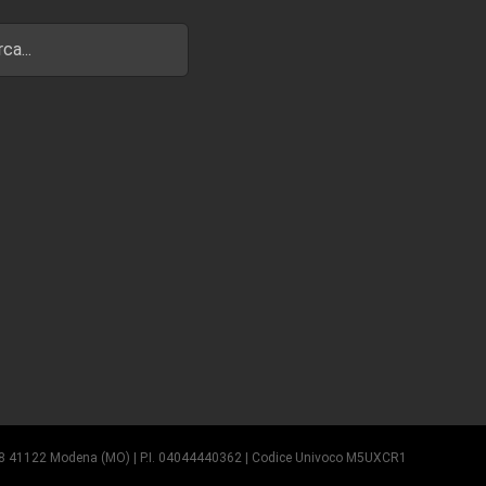
e, 38 41122 Modena (MO) | P.I. 04044440362 | Codice Univoco M5UXCR1