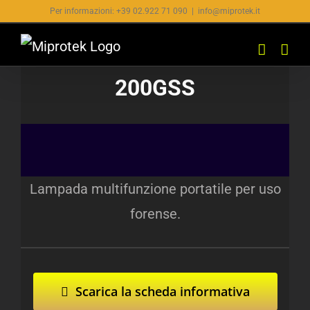
Salta
Per informazioni: +39 02.922 71 090
|
info@miprotek.it
al
contenuto
200GSS
Lampada multifunzione portatile per uso
forense.
Scarica la scheda informativa