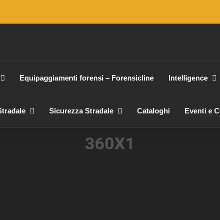
Equipaggiamenti forensi – Forensicline
Intelligence
tradale
Sicurezza Stradale
Cataloghi
Eventi e 
360X1