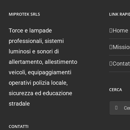
MIPROTEK SRLS
LINK RAPI
Torce e lampade
Home
professionali, sistemi
Missio
luminosi e sonori di
allertamento, allestimento
Contat
veicoli, equipaggiamenti
operativi polizia locale,
CERCA
sicurezza ed educazione
stradale
Cerca
per:
CONTATTI