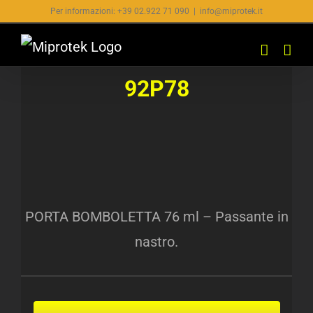
Salta
Per informazioni: +39 02.922 71 090
|
info@miprotek.it
al
contenuto
92P78
PORTA BOMBOLETTA 76 ml – Passante in
nastro.