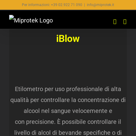
Salta
Per informazioni: +39 02.922 71 090
|
info@miprotek.it
al
contenuto
iBlow
Etilometro per uso professionale di alta
qualità per controllare la concentrazione di
alcool nel sangue velocemente e
con precisione. È possibile controllare il
livello di alcol di bevande specifiche o di