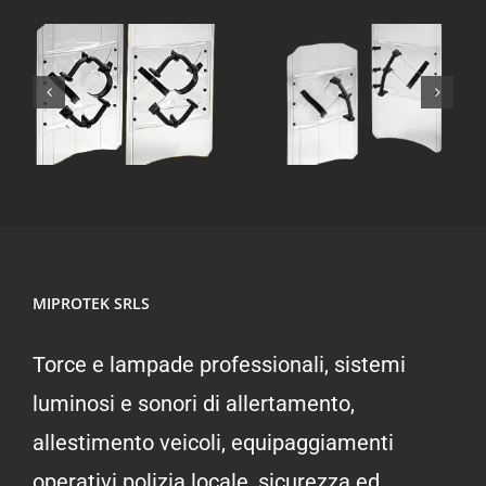
SCUDO
SCUDO
AS-
ASU-
0
60/ASR-
60/ASRU-
0
60
60
MIPROTEK SRLS
Torce e lampade professionali, sistemi
luminosi e sonori di allertamento,
allestimento veicoli, equipaggiamenti
operativi polizia locale, sicurezza ed