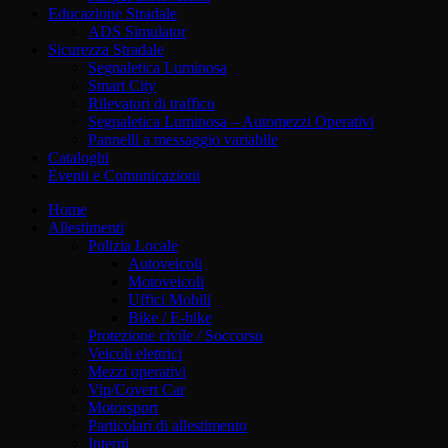
Educazione Stradale
ADS Simulator
Sicurezza Stradale
Segnaletica Luminosa
Smart City
Rilevatori di traffico
Segnaletica Luminosa – Automezzi Operativi
Pannelli a messaggio variabile
Cataloghi
Eventi e Comunicazioni
Home
Allestimenti
Polizia Locale
Autoveicoli
Motoveicoli
Uffici Mobili
Bike / E-bike
Protezione civile / Soccorso
Veicoli elettrici
Mezzi operativi
Vip/Covert Car
Motorsport
Particolari di allestimento
Interni