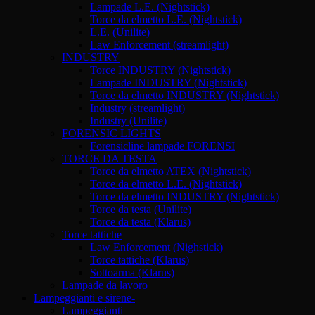
Lampade L.E. (Nightstick)
Torce da elmetto L.E. (Nightstick)
L.E. (Unilite)
Law Enforcement (streamlight)
INDUSTRY
Torce INDUSTRY (Nightstick)
Lampade INDUSTRY (Nightstick)
Torce da elmetto INDUSTRY (Nightstick)
Industry (streamlight)
Industry (Unilite)
FORENSIC LIGHTS
Forensicline lampade FORENSI
TORCE DA TESTA
Torce da elmetto ATEX (Nightstick)
Torce da elmetto L.E. (Nightstick)
Torce da elmetto INDUSTRY (Nightstick)
Torce da testa (Unilite)
Torce da testa (Klarus)
Torce tattiche
Law Enforcement (Nighstick)
Torce tattiche (Klarus)
Sottoarma (Klarus)
Lampade da lavoro
Lampeggianti e sirene-
Lampeggianti