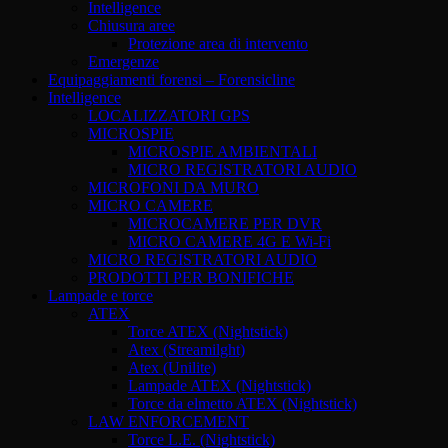
Intelligence
Chiusura aree
Protezione area di intervento
Emergenze
Equipaggiamenti forensi – Forensicline
Intelligence
LOCALIZZATORI GPS
MICROSPIE
MICROSPIE AMBIENTALI
MICRO REGISTRATORI AUDIO
MICROFONI DA MURO
MICRO CAMERE
MICROCAMERE PER DVR
MICRO CAMERE 4G E Wi-Fi
MICRO REGISTRATORI AUDIO
PRODOTTI PER BONIFICHE
Lampade e torce
ATEX
Torce ATEX (Nightstick)
Atex (Streamilght)
Atex (Unilite)
Lampade ATEX (Nightstick)
Torce da elmetto ATEX (Nightstick)
LAW ENFORCEMENT
Torce L.E. (Nightstick)