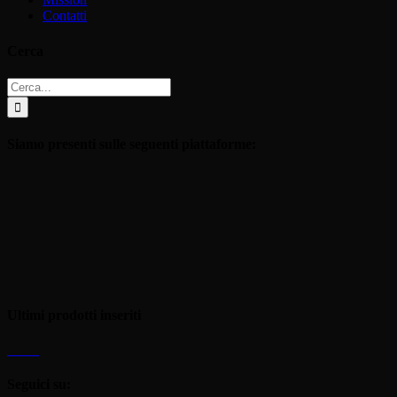
Contatti
Cerca
Cerca
per:
Siamo presenti sulle seguenti piattaforme:
Ultimi prodotti inseriti
Seguici su: