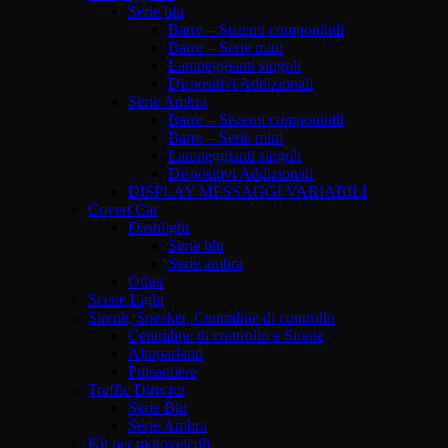
Serie blu
Barre – Sistemi componibili
Barre – Serie mini
Lampeggianti singoli
Dispositivi Addizionali
Serie Ambra
Barre – Sistemi componibili
Barre – Serie mini
Lampeggianti singoli
Dispositivi Addizionali
DISPLAY MESSAGGI VARIABILI
Covert Car
Dashlight
Serie blu
Serie ambra
Other
Scene Light
Sirene, Speaker, Centraline di controllo
Centraline di controllo e Sirene
Altoparlanti
Pulsantiere
Traffic Director
Serie Blu
Serie Ambra
Kit per motoveicoli