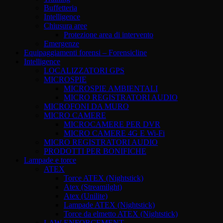
Buffetteria
Intelligence
Chiusura aree
Protezione area di intervento
Emergenze
Equipaggiamenti forensi – Forensicline
Intelligence
LOCALIZZATORI GPS
MICROSPIE
MICROSPIE AMBIENTALI
MICRO REGISTRATORI AUDIO
MICROFONI DA MURO
MICRO CAMERE
MICROCAMERE PER DVR
MICRO CAMERE 4G E Wi-Fi
MICRO REGISTRATORI AUDIO
PRODOTTI PER BONIFICHE
Lampade e torce
ATEX
Torce ATEX (Nightstick)
Atex (Streamilght)
Atex (Unilite)
Lampade ATEX (Nightstick)
Torce da elmetto ATEX (Nightstick)
LAW ENFORCEMENT