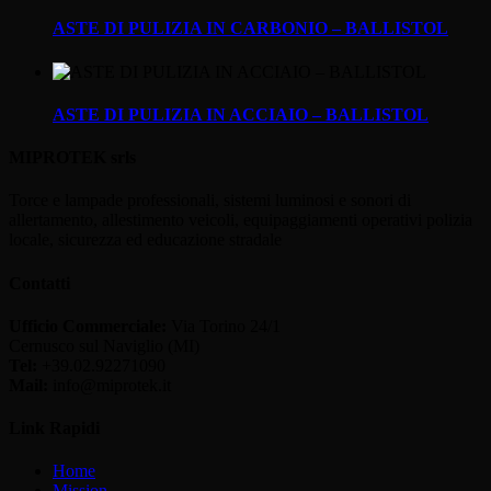
ASTE DI PULIZIA IN CARBONIO – BALLISTOL
ASTE DI PULIZIA IN ACCIAIO – BALLISTOL
MIPROTEK srls
Torce e lampade professionali, sistemi luminosi e sonori di
allertamento, allestimento veicoli, equipaggiamenti operativi polizia
locale, sicurezza ed educazione stradale
Contatti
Ufficio Commerciale:
Via Torino 24/1
Cernusco sul Naviglio (MI)
Tel:
+39.02.92271090
Mail:
info@miprotek.it
Link Rapidi
Home
Mission