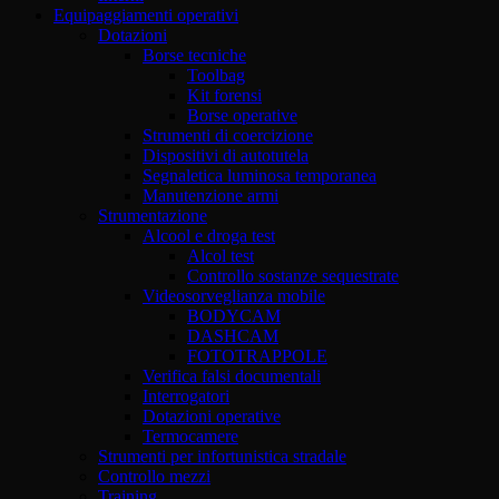
Equipaggiamenti operativi
Dotazioni
Borse tecniche
Toolbag
Kit forensi
Borse operative
Strumenti di coercizione
Dispositivi di autotutela
Segnaletica luminosa temporanea
Manutenzione armi
Strumentazione
Alcool e droga test
Alcol test
Controllo sostanze sequestrate
Videosorveglianza mobile
BODYCAM
DASHCAM
FOTOTRAPPOLE
Verifica falsi documentali
Interrogatori
Dotazioni operative
Termocamere
Strumenti per infortunistica stradale
Controllo mezzi
Training