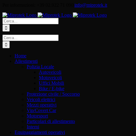
Salta
Per informazioni: +39 02.922 71 090
|
info@miprotek.it
al
contenuto
Cerca
per:
Cerca
per:
Home
Allestimenti
Polizia Locale
Autoveicoli
Motoveicoli
Uffici Mobili
Bike / E-bike
Protezione civile / Soccorso
Veicoli elettrici
Mezzi operativi
Vip/Covert Car
Motorsport
Particolari di allestimento
Interni
Equipaggiamenti operativi