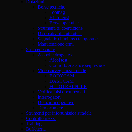
Dotazioni
Borse tecniche
Toolbag
Kit forensi
Borse operative
Strumenti di coercizione
Dispositivi di autotutela
Segnaletica luminosa temporanea
Manutenzione armi
Strumentazione
Alcool e droga test
Alcol test
Controllo sostanze sequestrate
Videosorveglianza mobile
BODYCAM
DASHCAM
FOTOTRAPPOLE
Verifica falsi documentali
Interrogatori
Dotazioni operative
Termocamere
Strumenti per infortunistica stradale
Controllo mezzi
Training
Buffetteria