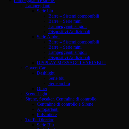
Lampeggianti e sirene-
Lampeggianti
Serie blu
Barre – Sistemi componibili
Barre – Serie mini
Lampeggianti singoli
Dispositivi Addizionali
Serie Ambra
Barre – Sistemi componibili
Barre – Serie mini
Lampeggianti singoli
Dispositivi Addizionali
DISPLAY MESSAGGI VARIABILI
Covert Car
Dashlight
Serie blu
Serie ambra
Other
Scene Light
Sirene, Speaker, Centraline di controllo
Centraline di controllo e Sirene
Altoparlanti
Pulsantiere
Traffic Director
Serie Blu