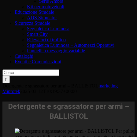
Serie Ambra
Kit per motoveicoli
Educazione Stradale
ADS Simulator
Sicurezza Stradale
Segnaletica Luminosa
Smart City
Rilevatori di traffico
Segnaletica Luminosa – Automezzi Operativi
Pannelli a messaggio variabile
Cataloghi
Eventi e Comunicazioni
Cerca
per:
Detergente e sgrassatore per armi – BALLISTOL
marketing
Miprotek
2025-03-12T10:19:37+00:00
Detergente e sgrassatore per armi –
BALLISTOL