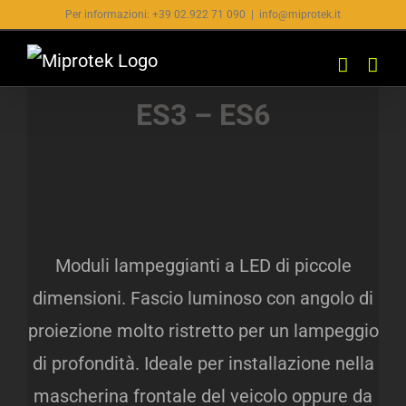
Salta
Per informazioni: +39 02.922 71 090
|
info@miprotek.it
al
contenuto
ES3 – ES6
Moduli lampeggianti a LED di piccole
dimensioni. Fascio luminoso con angolo di
proiezione molto ristretto per un lampeggio
di profondità. Ideale per installazione nella
mascherina frontale del veicolo oppure da