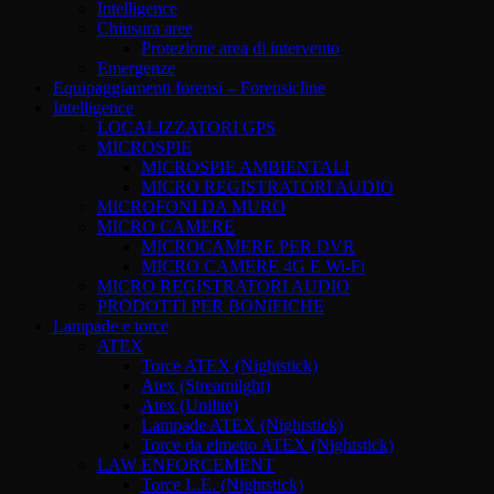
Intelligence
Chiusura aree
Protezione area di intervento
Emergenze
Equipaggiamenti forensi – Forensicline
Intelligence
LOCALIZZATORI GPS
MICROSPIE
MICROSPIE AMBIENTALI
MICRO REGISTRATORI AUDIO
MICROFONI DA MURO
MICRO CAMERE
MICROCAMERE PER DVR
MICRO CAMERE 4G E Wi-Fi
MICRO REGISTRATORI AUDIO
PRODOTTI PER BONIFICHE
Lampade e torce
ATEX
Torce ATEX (Nightstick)
Atex (Streamilght)
Atex (Unilite)
Lampade ATEX (Nightstick)
Torce da elmetto ATEX (Nightstick)
LAW ENFORCEMENT
Torce L.E. (Nightstick)