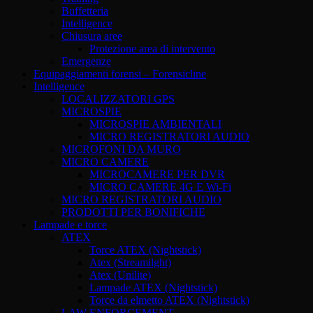
Buffetteria
Intelligence
Chiusura aree
Protezione area di intervento
Emergenze
Equipaggiamenti forensi – Forensicline
Intelligence
LOCALIZZATORI GPS
MICROSPIE
MICROSPIE AMBIENTALI
MICRO REGISTRATORI AUDIO
MICROFONI DA MURO
MICRO CAMERE
MICROCAMERE PER DVR
MICRO CAMERE 4G E Wi-Fi
MICRO REGISTRATORI AUDIO
PRODOTTI PER BONIFICHE
Lampade e torce
ATEX
Torce ATEX (Nightstick)
Atex (Streamilght)
Atex (Unilite)
Lampade ATEX (Nightstick)
Torce da elmetto ATEX (Nightstick)
LAW ENFORCEMENT