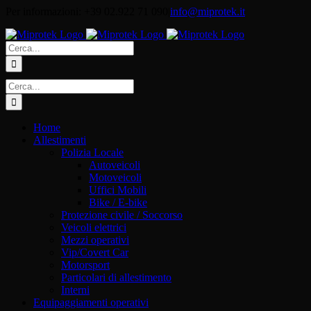
Salta
Per informazioni: +39 02.922 71 090
|
info@miprotek.it
al
contenuto
Cerca
per:
Cerca
per:
Home
Allestimenti
Polizia Locale
Autoveicoli
Motoveicoli
Uffici Mobili
Bike / E-bike
Protezione civile / Soccorso
Veicoli elettrici
Mezzi operativi
Vip/Covert Car
Motorsport
Particolari di allestimento
Interni
Equipaggiamenti operativi