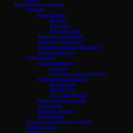
Equipaggiamenti operativi
Dotazioni
Borse tecniche
Toolbag
Kit forensi
Borse operative
Strumenti di coercizione
Dispositivi di autotutela
Segnaletica luminosa temporanea
Manutenzione armi
Strumentazione
Alcool e droga test
Alcol test
Controllo sostanze sequestrate
Videosorveglianza mobile
BODYCAM
DASHCAM
FOTOTRAPPOLE
Verifica falsi documentali
Interrogatori
Dotazioni operative
Termocamere
Strumenti per infortunistica stradale
Controllo mezzi
Training