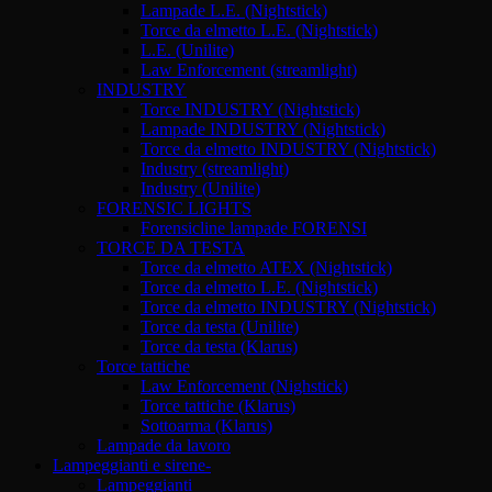
Lampade L.E. (Nightstick)
Torce da elmetto L.E. (Nightstick)
L.E. (Unilite)
Law Enforcement (streamlight)
INDUSTRY
Torce INDUSTRY (Nightstick)
Lampade INDUSTRY (Nightstick)
Torce da elmetto INDUSTRY (Nightstick)
Industry (streamlight)
Industry (Unilite)
FORENSIC LIGHTS
Forensicline lampade FORENSI
TORCE DA TESTA
Torce da elmetto ATEX (Nightstick)
Torce da elmetto L.E. (Nightstick)
Torce da elmetto INDUSTRY (Nightstick)
Torce da testa (Unilite)
Torce da testa (Klarus)
Torce tattiche
Law Enforcement (Nighstick)
Torce tattiche (Klarus)
Sottoarma (Klarus)
Lampade da lavoro
Lampeggianti e sirene-
Lampeggianti