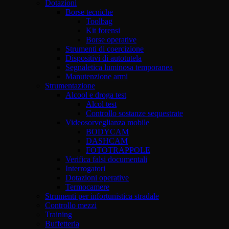
Dotazioni
Borse tecniche
Toolbag
Kit forensi
Borse operative
Strumenti di coercizione
Dispositivi di autotutela
Segnaletica luminosa temporanea
Manutenzione armi
Strumentazione
Alcool e droga test
Alcol test
Controllo sostanze sequestrate
Videosorveglianza mobile
BODYCAM
DASHCAM
FOTOTRAPPOLE
Verifica falsi documentali
Interrogatori
Dotazioni operative
Termocamere
Strumenti per infortunistica stradale
Controllo mezzi
Training
Buffetteria