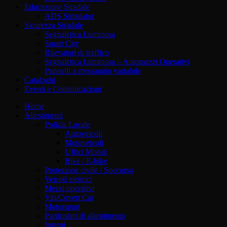
Educazione Stradale
ADS Simulator
Sicurezza Stradale
Segnaletica Luminosa
Smart City
Rilevatori di traffico
Segnaletica Luminosa – Automezzi Operativi
Pannelli a messaggio variabile
Cataloghi
Eventi e Comunicazioni
Home
Allestimenti
Polizia Locale
Autoveicoli
Motoveicoli
Uffici Mobili
Bike / E-bike
Protezione civile / Soccorso
Veicoli elettrici
Mezzi operativi
Vip/Covert Car
Motorsport
Particolari di allestimento
Interni