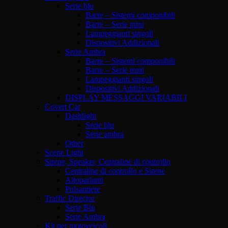
Serie blu
Barre – Sistemi componibili
Barre – Serie mini
Lampeggianti singoli
Dispositivi Addizionali
Serie Ambra
Barre – Sistemi componibili
Barre – Serie mini
Lampeggianti singoli
Dispositivi Addizionali
DISPLAY MESSAGGI VARIABILI
Covert Car
Dashlight
Serie blu
Serie ambra
Other
Scene Light
Sirene, Speaker, Centraline di controllo
Centraline di controllo e Sirene
Altoparlanti
Pulsantiere
Traffic Director
Serie Blu
Serie Ambra
Kit per motoveicoli