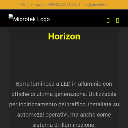
Salta
Per informazioni: +39 02.922 71 090
|
info@miprotek.it
al
contenuto
Horizon
Barra luminosa a LED in alluminio con
ottiche di ultima generazione. Utilizzabile
per indirizzamento del traffico, installata su
automezzi operativi, ma anche come
sistema di illuminazione.