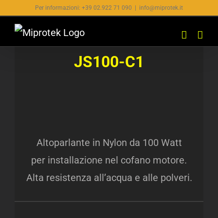
Salta
Per informazioni: +39 02.922 71 090
|
info@miprotek.it
al
contenuto
JS100-C1
Altoparlante in Nylon da 100 Watt
per installazione nel cofano motore.
Alta resistenza all’acqua e alle polveri.