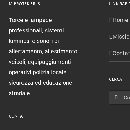
MIPROTEK SRLS
LINK RAPI
Torce e lampade
Home
professionali, sistemi
Missio
luminosi e sonori di
allertamento, allestimento
Contat
veicoli, equipaggiamenti
operativi polizia locale,
CERCA
sicurezza ed educazione
stradale
Cerca
per:
CONTATTI