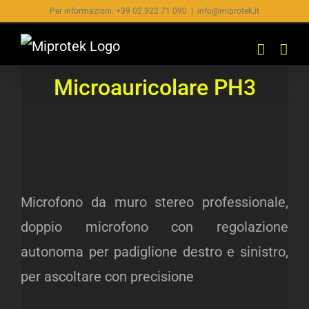
Salta
Per informazioni: +39 02.922 71 090
|
info@miprotek.it
al
contenuto
Microauricolare PH3
Microfono da muro stereo professionale,
doppio microfono con regolazione
autonoma per padiglione destro e sinistro,
per ascoltare con precisione