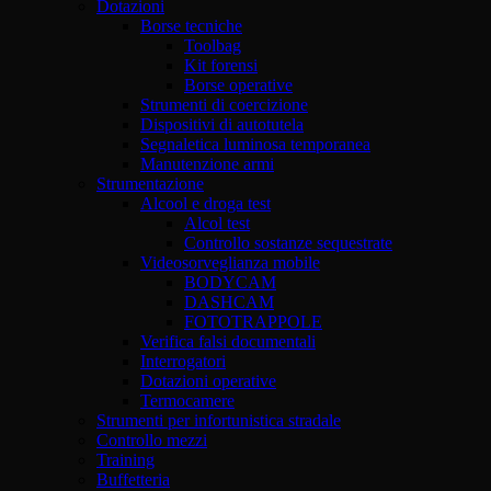
Dotazioni
Borse tecniche
Toolbag
Kit forensi
Borse operative
Strumenti di coercizione
Dispositivi di autotutela
Segnaletica luminosa temporanea
Manutenzione armi
Strumentazione
Alcool e droga test
Alcol test
Controllo sostanze sequestrate
Videosorveglianza mobile
BODYCAM
DASHCAM
FOTOTRAPPOLE
Verifica falsi documentali
Interrogatori
Dotazioni operative
Termocamere
Strumenti per infortunistica stradale
Controllo mezzi
Training
Buffetteria