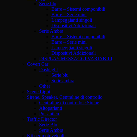
Serie blu
Barre – Sistemi componibili
Barre – Serie mini
Lampeggianti singoli
Dispositivi Addizionali
Serie Ambra
Barre – Sistemi componibili
Barre – Serie mini
Lampeggianti singoli
Dispositivi Addizionali
DISPLAY MESSAGGI VARIABILI
Covert Car
Dashlight
Serie blu
Serie ambra
Other
Scene Light
Sirene, Speaker, Centraline di controllo
Centraline di controllo e Sirene
Altoparlanti
Pulsantiere
Traffic Director
Serie Blu
Serie Ambra
Kit per motoveicoli