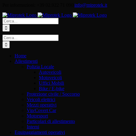
Salta
Per informazioni: +39 02.922 71 090
|
info@miprotek.it
al
contenuto
Cerca
per:
Cerca
per:
Home
Allestimenti
Polizia Locale
Autoveicoli
Motoveicoli
Uffici Mobili
Bike / E-bike
Protezione civile / Soccorso
Veicoli elettrici
Mezzi operativi
Vip/Covert Car
Motorsport
Particolari di allestimento
Interni
Equipaggiamenti operativi