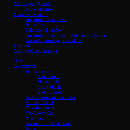
Educazione Stradale
ADS Simulator
Sicurezza Stradale
Segnaletica Luminosa
Smart City
Rilevatori di traffico
Segnaletica Luminosa – Automezzi Operativi
Pannelli a messaggio variabile
Cataloghi
Eventi e Comunicazioni
Home
Allestimenti
Polizia Locale
Autoveicoli
Motoveicoli
Uffici Mobili
Bike / E-bike
Protezione civile / Soccorso
Veicoli elettrici
Mezzi operativi
Vip/Covert Car
Motorsport
Particolari di allestimento
Interni