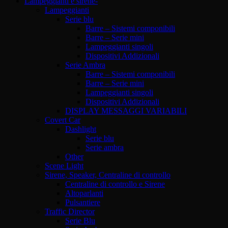
Lampeggianti e sirene-
Lampeggianti
Serie blu
Barre – Sistemi componibili
Barre – Serie mini
Lampeggianti singoli
Dispositivi Addizionali
Serie Ambra
Barre – Sistemi componibili
Barre – Serie mini
Lampeggianti singoli
Dispositivi Addizionali
DISPLAY MESSAGGI VARIABILI
Covert Car
Dashlight
Serie blu
Serie ambra
Other
Scene Light
Sirene, Speaker, Centraline di controllo
Centraline di controllo e Sirene
Altoparlanti
Pulsantiere
Traffic Director
Serie Blu