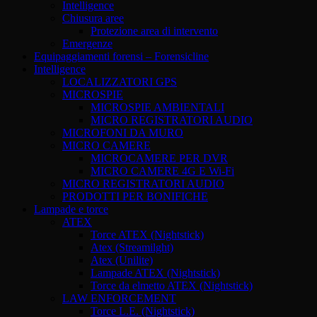
Intelligence
Chiusura aree
Protezione area di intervento
Emergenze
Equipaggiamenti forensi – Forensicline
Intelligence
LOCALIZZATORI GPS
MICROSPIE
MICROSPIE AMBIENTALI
MICRO REGISTRATORI AUDIO
MICROFONI DA MURO
MICRO CAMERE
MICROCAMERE PER DVR
MICRO CAMERE 4G E Wi-Fi
MICRO REGISTRATORI AUDIO
PRODOTTI PER BONIFICHE
Lampade e torce
ATEX
Torce ATEX (Nightstick)
Atex (Streamilght)
Atex (Unilite)
Lampade ATEX (Nightstick)
Torce da elmetto ATEX (Nightstick)
LAW ENFORCEMENT
Torce L.E. (Nightstick)