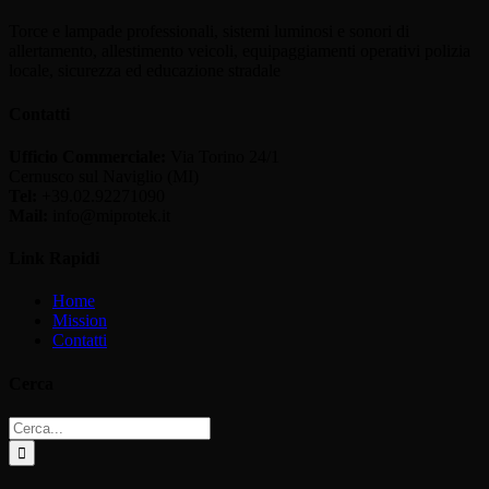
Torce e lampade professionali, sistemi luminosi e sonori di
allertamento, allestimento veicoli, equipaggiamenti operativi polizia
locale, sicurezza ed educazione stradale
Contatti
Ufficio Commerciale:
Via Torino 24/1
Cernusco sul Naviglio (MI)
Tel:
+39.02.92271090
Mail:
info@miprotek.it
Link Rapidi
Home
Mission
Contatti
Cerca
Cerca
per: