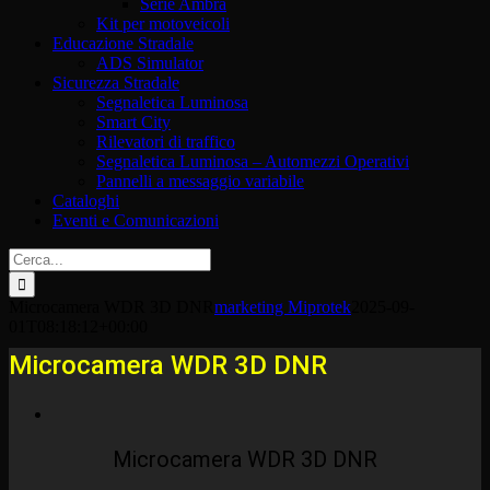
Serie Ambra
Kit per motoveicoli
Educazione Stradale
ADS Simulator
Sicurezza Stradale
Segnaletica Luminosa
Smart City
Rilevatori di traffico
Segnaletica Luminosa – Automezzi Operativi
Pannelli a messaggio variabile
Cataloghi
Eventi e Comunicazioni
Cerca
per:
Microcamera WDR 3D DNR
marketing Miprotek
2025-09-
01T08:18:12+00:00
Microcamera WDR 3D DNR
Microcamera WDR 3D DNR