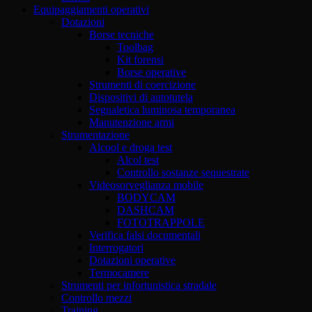
Equipaggiamenti operativi
Dotazioni
Borse tecniche
Toolbag
Kit forensi
Borse operative
Strumenti di coercizione
Dispositivi di autotutela
Segnaletica luminosa temporanea
Manutenzione armi
Strumentazione
Alcool e droga test
Alcol test
Controllo sostanze sequestrate
Videosorveglianza mobile
BODYCAM
DASHCAM
FOTOTRAPPOLE
Verifica falsi documentali
Interrogatori
Dotazioni operative
Termocamere
Strumenti per infortunistica stradale
Controllo mezzi
Training