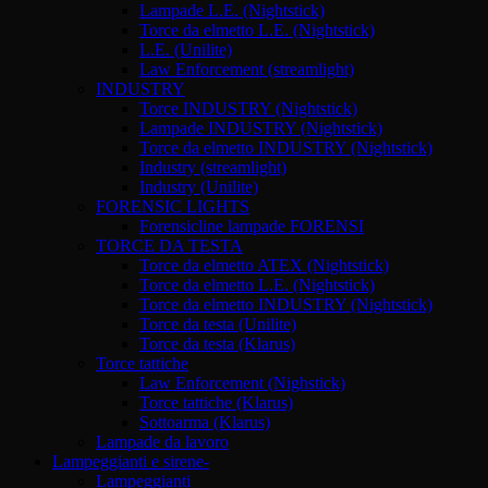
Lampade L.E. (Nightstick)
Torce da elmetto L.E. (Nightstick)
L.E. (Unilite)
Law Enforcement (streamlight)
INDUSTRY
Torce INDUSTRY (Nightstick)
Lampade INDUSTRY (Nightstick)
Torce da elmetto INDUSTRY (Nightstick)
Industry (streamlight)
Industry (Unilite)
FORENSIC LIGHTS
Forensicline lampade FORENSI
TORCE DA TESTA
Torce da elmetto ATEX (Nightstick)
Torce da elmetto L.E. (Nightstick)
Torce da elmetto INDUSTRY (Nightstick)
Torce da testa (Unilite)
Torce da testa (Klarus)
Torce tattiche
Law Enforcement (Nighstick)
Torce tattiche (Klarus)
Sottoarma (Klarus)
Lampade da lavoro
Lampeggianti e sirene-
Lampeggianti