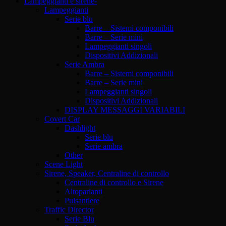
Lampeggianti e sirene-
Lampeggianti
Serie blu
Barre – Sistemi componibili
Barre – Serie mini
Lampeggianti singoli
Dispositivi Addizionali
Serie Ambra
Barre – Sistemi componibili
Barre – Serie mini
Lampeggianti singoli
Dispositivi Addizionali
DISPLAY MESSAGGI VARIABILI
Covert Car
Dashlight
Serie blu
Serie ambra
Other
Scene Light
Sirene, Speaker, Centraline di controllo
Centraline di controllo e Sirene
Altoparlanti
Pulsantiere
Traffic Director
Serie Blu