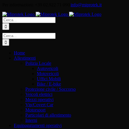
Salta
Per informazioni: +39 02.922 71 090
|
info@miprotek.it
al
contenuto
Cerca
per:
Cerca
per:
Home
Allestimenti
Polizia Locale
Autoveicoli
Motoveicoli
Uffici Mobili
Bike / E-bike
Protezione civile / Soccorso
Veicoli elettrici
Mezzi operativi
Vip/Covert Car
Motorsport
Particolari di allestimento
Interni
Equipaggiamenti operativi