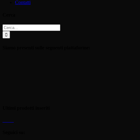
Contatti
Cerca
Cerca
per:
Siamo presenti sulle seguenti piattaforme:
Ultimi prodotti inseriti
Seguici su: