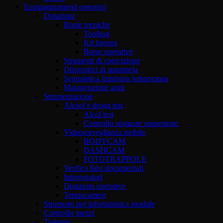
Equipaggiamenti operativi
Dotazioni
Borse tecniche
Toolbag
Kit forensi
Borse operative
Strumenti di coercizione
Dispositivi di autotutela
Segnaletica luminosa temporanea
Manutenzione armi
Strumentazione
Alcool e droga test
Alcol test
Controllo sostanze sequestrate
Videosorveglianza mobile
BODYCAM
DASHCAM
FOTOTRAPPOLE
Verifica falsi documentali
Interrogatori
Dotazioni operative
Termocamere
Strumenti per infortunistica stradale
Controllo mezzi
Training