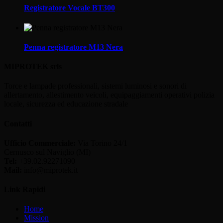
Registratore Vocale BT300
Penna registratore M13 Nera
MIPROTEK srls
Torce e lampade professionali, sistemi luminosi e sonori di
allertamento, allestimento veicoli, equipaggiamenti operativi polizia
locale, sicurezza ed educazione stradale
Contatti
Ufficio Commerciale:
Via Torino 24/1
Cernusco sul Naviglio (MI)
Tel:
+39.02.92271090
Mail:
info@miprotek.it
Link Rapidi
Home
Mission