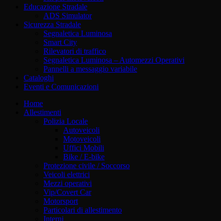
Educazione Stradale
ADS Simulator
Sicurezza Stradale
Segnaletica Luminosa
Smart City
Rilevatori di traffico
Segnaletica Luminosa – Automezzi Operativi
Pannelli a messaggio variabile
Cataloghi
Eventi e Comunicazioni
Home
Allestimenti
Polizia Locale
Autoveicoli
Motoveicoli
Uffici Mobili
Bike / E-bike
Protezione civile / Soccorso
Veicoli elettrici
Mezzi operativi
Vip/Covert Car
Motorsport
Particolari di allestimento
Interni