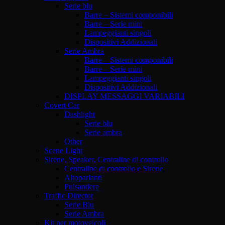
Serie blu
Barre – Sistemi componibili
Barre – Serie mini
Lampeggianti singoli
Dispositivi Addizionali
Serie Ambra
Barre – Sistemi componibili
Barre – Serie mini
Lampeggianti singoli
Dispositivi Addizionali
DISPLAY MESSAGGI VARIABILI
Covert Car
Dashlight
Serie blu
Serie ambra
Other
Scene Light
Sirene, Speaker, Centraline di controllo
Centraline di controllo e Sirene
Altoparlanti
Pulsantiere
Traffic Director
Serie Blu
Serie Ambra
Kit per motoveicoli