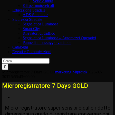
Serie Ambra
Kit per motoveicoli
Educazione Stradale
ADS Simulator
Sicurezza Stradale
Segnaletica Luminosa
Smart City
Rilevatori di traffico
Segnaletica Luminosa – Automezzi Operativi
Pannelli a messaggio variabile
Cataloghi
Eventi e Comunicazioni
Cerca
per:
Microregistratore 7 Days GOLD
marketing Miprotek
2025-07-
30T15:55:43+00:00
Microregistratore 7 Days GOLD
Micro registratore super sensibile dalle ridotte
dimensioni in grado di registrare conversazioni,