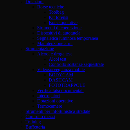
Dotazioni
Borse tecniche
Toolbag
Kit forensi
Borse operative
Strumenti di coercizione
Dispositivi di autotutela
Segnaletica luminosa temporanea
Manutenzione armi
Strumentazione
Alcool e droga test
Alcol test
Controllo sostanze sequestrate
Videosorveglianza mobile
BODYCAM
DASHCAM
FOTOTRAPPOLE
Verifica falsi documentali
Interrogatori
Dotazioni operative
Termocamere
Strumenti per infortunistica stradale
Controllo mezzi
Training
Buffetteria