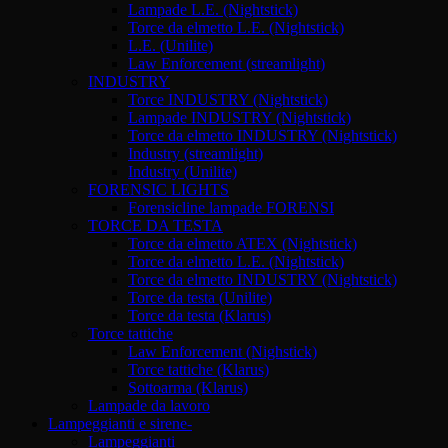
Lampade L.E. (Nightstick)
Torce da elmetto L.E. (Nightstick)
L.E. (Unilite)
Law Enforcement (streamlight)
INDUSTRY
Torce INDUSTRY (Nightstick)
Lampade INDUSTRY (Nightstick)
Torce da elmetto INDUSTRY (Nightstick)
Industry (streamlight)
Industry (Unilite)
FORENSIC LIGHTS
Forensicline lampade FORENSI
TORCE DA TESTA
Torce da elmetto ATEX (Nightstick)
Torce da elmetto L.E. (Nightstick)
Torce da elmetto INDUSTRY (Nightstick)
Torce da testa (Unilite)
Torce da testa (Klarus)
Torce tattiche
Law Enforcement (Nighstick)
Torce tattiche (Klarus)
Sottoarma (Klarus)
Lampade da lavoro
Lampeggianti e sirene-
Lampeggianti