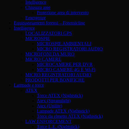
Intelligence
Chiusura aree
Protezione area di intervento
Emergenze
Equipaggiamenti forensi – Forensicline
Intelligence
LOCALIZZATORI GPS
MICROSPIE
MICROSPIE AMBIENTALI
MICRO REGISTRATORI AUDIO
MICROFONI DA MURO
MICRO CAMERE
MICROCAMERE PER DVR
MICRO CAMERE 4G E Wi-Fi
MICRO REGISTRATORI AUDIO
PRODOTTI PER BONIFICHE
Lampade e torce
ATEX
Torce ATEX (Nightstick)
Atex (Streamilght)
Atex (Unilite)
Lampade ATEX (Nightstick)
Torce da elmetto ATEX (Nightstick)
LAW ENFORCEMENT
Torce L.E. (Nightstick)