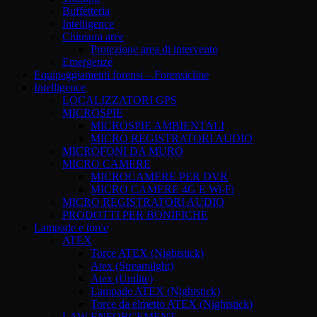
Buffetteria
Intelligence
Chiusura aree
Protezione area di intervento
Emergenze
Equipaggiamenti forensi – Forensicline
Intelligence
LOCALIZZATORI GPS
MICROSPIE
MICROSPIE AMBIENTALI
MICRO REGISTRATORI AUDIO
MICROFONI DA MURO
MICRO CAMERE
MICROCAMERE PER DVR
MICRO CAMERE 4G E Wi-Fi
MICRO REGISTRATORI AUDIO
PRODOTTI PER BONIFICHE
Lampade e torce
ATEX
Torce ATEX (Nightstick)
Atex (Streamilght)
Atex (Unilite)
Lampade ATEX (Nightstick)
Torce da elmetto ATEX (Nightstick)
LAW ENFORCEMENT