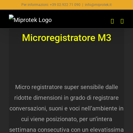
Salta
Per informazioni: +39 02.922 71 090
|
info@miprotek.it
al
contenuto
Microregistratore M3
Micro registratore super sensibile dalle
ridotte dimensioni in grado di registrare
conversazioni, suoni e voci nell’ambiente in
cui viene posizionato, per un’intera
settimana consecutiva con un elevatissima