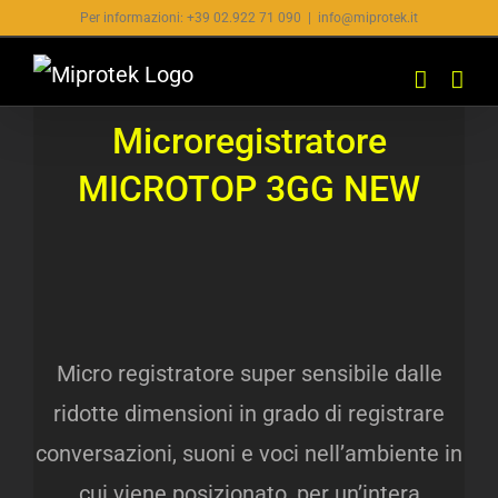
Salta
Per informazioni: +39 02.922 71 090
|
info@miprotek.it
al
contenuto
Microregistratore
MICROTOP 3GG NEW
Micro registratore super sensibile dalle
ridotte dimensioni in grado di registrare
conversazioni, suoni e voci nell’ambiente in
cui viene posizionato, per un’intera