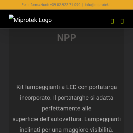
Salta
Per informazioni: +39 02.922 71 090
|
info@miprotek.it
al
contenuto
NPP
Kit lampeggianti a LED con portatarga
incorporato. Il portatarghe si adatta
perfettamente alle
superficie dell’autovettura. Lampeggianti
inclinati per una maggiore visibilità.