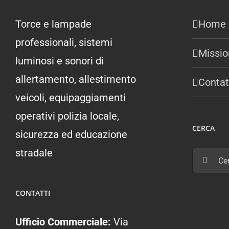
Torce e lampade
Home
professionali, sistemi
Missio
luminosi e sonori di
allertamento, allestimento
Contat
veicoli, equipaggiamenti
operativi polizia locale,
CERCA
sicurezza ed educazione
stradale
Cerca
per:
CONTATTI
Ufficio Commerciale:
Via