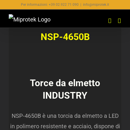
Salta
Per informazioni: +39 02.922 71 090
|
info@miprotek.it
al
contenuto
NSP-4650B
Torce da elmetto
INDUSTRY
NSP-4650B è una torcia da elmetto a LED
in polimero resistente e acciaio, dispone di