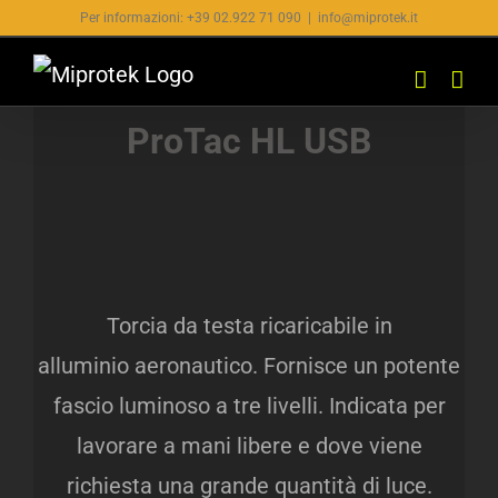
Salta
Per informazioni: +39 02.922 71 090
|
info@miprotek.it
al
contenuto
ProTac HL USB
Torcia da testa ricaricabile in
alluminio aeronautico. Fornisce un potente
fascio luminoso a tre livelli. Indicata per
lavorare a mani libere e dove viene
richiesta una grande quantità di luce.