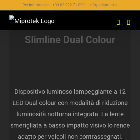
Salta
Per informazioni: +39 02.922 71 090
|
info@miprotek.it
al
contenuto
Slimline Dual
Colour
Dispositivo luminoso lampeggiante a 12
LED Dual colour con modalità di riduzione
luminosità notturna integrata. La lente
smerigliata a basso impatto visivo lo rende
adatto per veicoli non contrassegnati.