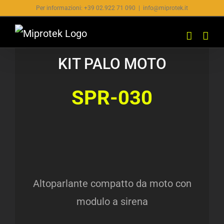
Salta
Per informazioni: +39 02.922 71 090
|
info@miprotek.it
al
contenuto
KIT PALO MOTO
SPR-030
Altoparlante compatto da moto con
modulo a sirena