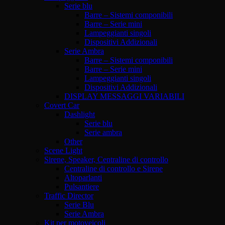
Serie blu
Barre – Sistemi componibili
Barre – Serie mini
Lampeggianti singoli
Dispositivi Addizionali
Serie Ambra
Barre – Sistemi componibili
Barre – Serie mini
Lampeggianti singoli
Dispositivi Addizionali
DISPLAY MESSAGGI VARIABILI
Covert Car
Dashlight
Serie blu
Serie ambra
Other
Scene Light
Sirene, Speaker, Centraline di controllo
Centraline di controllo e Sirene
Altoparlanti
Pulsantiere
Traffic Director
Serie Blu
Serie Ambra
Kit per motoveicoli