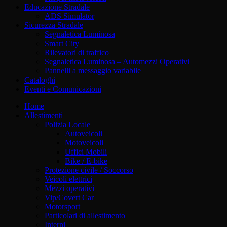
Educazione Stradale
ADS Simulator
Sicurezza Stradale
Segnaletica Luminosa
Smart City
Rilevatori di traffico
Segnaletica Luminosa – Automezzi Operativi
Pannelli a messaggio variabile
Cataloghi
Eventi e Comunicazioni
Home
Allestimenti
Polizia Locale
Autoveicoli
Motoveicoli
Uffici Mobili
Bike / E-bike
Protezione civile / Soccorso
Veicoli elettrici
Mezzi operativi
Vip/Covert Car
Motorsport
Particolari di allestimento
Interni