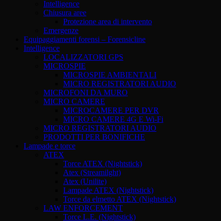
Intelligence
Chiusura aree
Protezione area di intervento
Emergenze
Equipaggiamenti forensi – Forensicline
Intelligence
LOCALIZZATORI GPS
MICROSPIE
MICROSPIE AMBIENTALI
MICRO REGISTRATORI AUDIO
MICROFONI DA MURO
MICRO CAMERE
MICROCAMERE PER DVR
MICRO CAMERE 4G E Wi-Fi
MICRO REGISTRATORI AUDIO
PRODOTTI PER BONIFICHE
Lampade e torce
ATEX
Torce ATEX (Nightstick)
Atex (Streamilght)
Atex (Unilite)
Lampade ATEX (Nightstick)
Torce da elmetto ATEX (Nightstick)
LAW ENFORCEMENT
Torce L.E. (Nightstick)