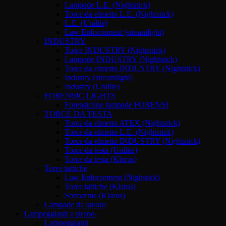
Lampade L.E. (Nightstick)
Torce da elmetto L.E. (Nightstick)
L.E. (Unilite)
Law Enforcement (streamlight)
INDUSTRY
Torce INDUSTRY (Nightstick)
Lampade INDUSTRY (Nightstick)
Torce da elmetto INDUSTRY (Nightstick)
Industry (streamlight)
Industry (Unilite)
FORENSIC LIGHTS
Forensicline lampade FORENSI
TORCE DA TESTA
Torce da elmetto ATEX (Nightstick)
Torce da elmetto L.E. (Nightstick)
Torce da elmetto INDUSTRY (Nightstick)
Torce da testa (Unilite)
Torce da testa (Klarus)
Torce tattiche
Law Enforcement (Nighstick)
Torce tattiche (Klarus)
Sottoarma (Klarus)
Lampade da lavoro
Lampeggianti e sirene-
Lampeggianti