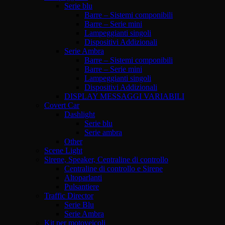
Serie blu
Barre – Sistemi componibili
Barre – Serie mini
Lampeggianti singoli
Dispositivi Addizionali
Serie Ambra
Barre – Sistemi componibili
Barre – Serie mini
Lampeggianti singoli
Dispositivi Addizionali
DISPLAY MESSAGGI VARIABILI
Covert Car
Dashlight
Serie blu
Serie ambra
Other
Scene Light
Sirene, Speaker, Centraline di controllo
Centraline di controllo e Sirene
Altoparlanti
Pulsantiere
Traffic Director
Serie Blu
Serie Ambra
Kit per motoveicoli