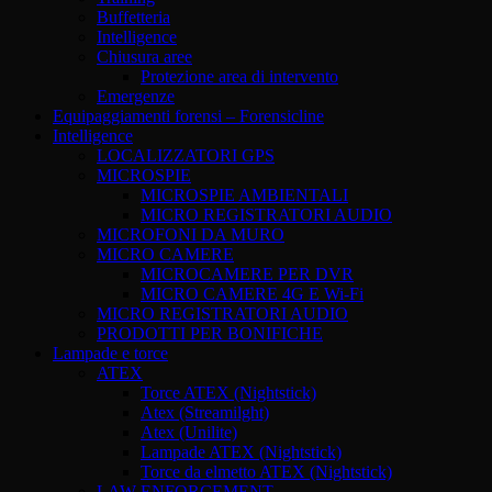
Buffetteria
Intelligence
Chiusura aree
Protezione area di intervento
Emergenze
Equipaggiamenti forensi – Forensicline
Intelligence
LOCALIZZATORI GPS
MICROSPIE
MICROSPIE AMBIENTALI
MICRO REGISTRATORI AUDIO
MICROFONI DA MURO
MICRO CAMERE
MICROCAMERE PER DVR
MICRO CAMERE 4G E Wi-Fi
MICRO REGISTRATORI AUDIO
PRODOTTI PER BONIFICHE
Lampade e torce
ATEX
Torce ATEX (Nightstick)
Atex (Streamilght)
Atex (Unilite)
Lampade ATEX (Nightstick)
Torce da elmetto ATEX (Nightstick)
LAW ENFORCEMENT