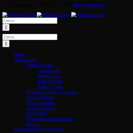
Salta
Per informazioni: +39 02.922 71 090
|
info@miprotek.it
al
contenuto
Cerca
per:
Cerca
per:
Home
Allestimenti
Polizia Locale
Autoveicoli
Motoveicoli
Uffici Mobili
Bike / E-bike
Protezione civile / Soccorso
Veicoli elettrici
Mezzi operativi
Vip/Covert Car
Motorsport
Particolari di allestimento
Interni
Equipaggiamenti operativi