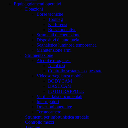
Equipaggiamenti operativi
Dotazioni
Borse tecniche
Toolbag
Kit forensi
Borse operative
Strumenti di coercizione
Dispositivi di autotutela
Segnaletica luminosa temporanea
Manutenzione armi
Strumentazione
Alcool e droga test
Alcol test
Controllo sostanze sequestrate
Videosorveglianza mobile
BODYCAM
DASHCAM
FOTOTRAPPOLE
Verifica falsi documentali
Interrogatori
Dotazioni operative
Termocamere
Strumenti per infortunistica stradale
Controllo mezzi
Training