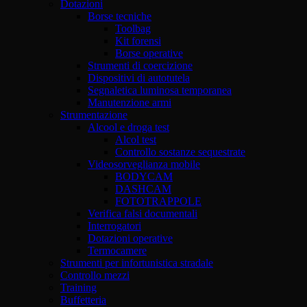
Dotazioni
Borse tecniche
Toolbag
Kit forensi
Borse operative
Strumenti di coercizione
Dispositivi di autotutela
Segnaletica luminosa temporanea
Manutenzione armi
Strumentazione
Alcool e droga test
Alcol test
Controllo sostanze sequestrate
Videosorveglianza mobile
BODYCAM
DASHCAM
FOTOTRAPPOLE
Verifica falsi documentali
Interrogatori
Dotazioni operative
Termocamere
Strumenti per infortunistica stradale
Controllo mezzi
Training
Buffetteria