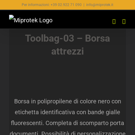
Salta
Per informazioni: +39 02.922 71 090
|
info@miprotek.it
al
contenuto
Toolbag-03 – Borsa
attrezzi
Borsa in polipropilene di colore nero con
etichetta identificativa con bande gialle
fluorescenti. Completa di scomparto porta
documenti. Possibilità di personalizzazione