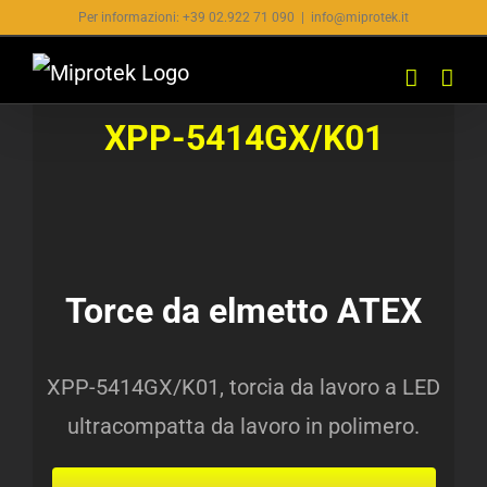
Salta
Per informazioni: +39 02.922 71 090
|
info@miprotek.it
al
contenuto
XPP-5414GX/K01
Torce da elmetto ATEX
XPP-5414GX/K01, t
orcia da lavoro a LED
ultracompatta da
lavoro in polimero.