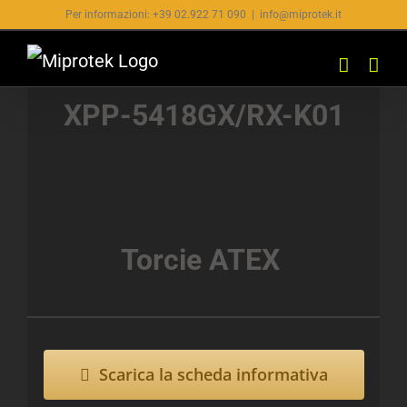
Salta
Per informazioni: +39 02.922 71 090
|
info@miprotek.it
al
contenuto
XPP-5418GX/RX-K01
Torcie ATEX
Scarica la scheda informativa