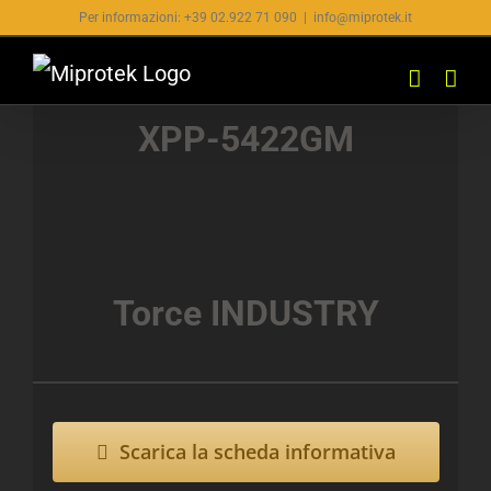
Salta
Per informazioni: +39 02.922 71 090
|
info@miprotek.it
al
contenuto
XPP-5422GM
Torce INDUSTRY
Scarica la scheda informativa