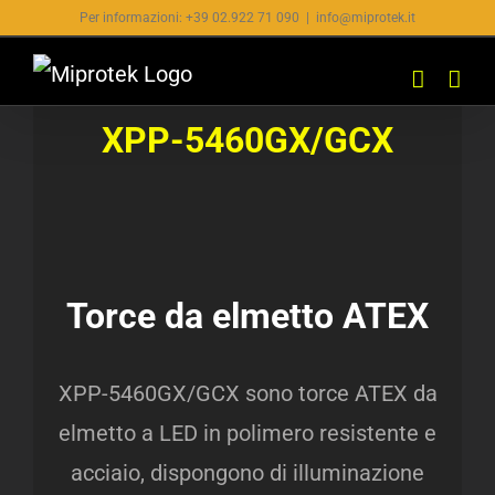
Salta
Per informazioni: +39 02.922 71 090
|
info@miprotek.it
al
contenuto
XPP-5460GX/GCX
Torce da elmetto ATEX
XPP-5460GX/GCX
sono torce ATEX da
elmetto a LED in polimero resistente e
acciaio, dispongono di illuminazione