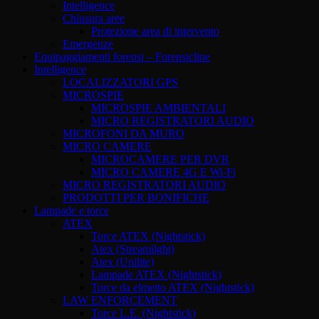
Intelligence
Chiusura aree
Protezione area di intervento
Emergenze
Equipaggiamenti forensi – Forensicline
Intelligence
LOCALIZZATORI GPS
MICROSPIE
MICROSPIE AMBIENTALI
MICRO REGISTRATORI AUDIO
MICROFONI DA MURO
MICRO CAMERE
MICROCAMERE PER DVR
MICRO CAMERE 4G E Wi-Fi
MICRO REGISTRATORI AUDIO
PRODOTTI PER BONIFICHE
Lampade e torce
ATEX
Torce ATEX (Nightstick)
Atex (Streamilght)
Atex (Unilite)
Lampade ATEX (Nightstick)
Torce da elmetto ATEX (Nightstick)
LAW ENFORCEMENT
Torce L.E. (Nightstick)