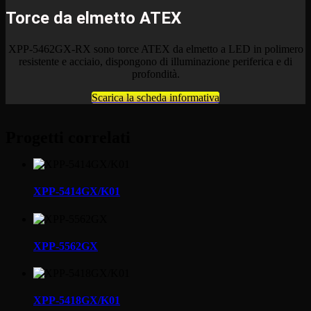
Torce da elmetto ATEX
XPP-5462GX-RX
sono torce ATEX da elmetto a LED in polimero
resistente e acciaio, dispongono di illuminazione periferica e di
profondità.
Scarica la scheda informativa
Progetti correlati
XPP-5414GX/K01
XPP-5562GX
XPP-5418GX/K01