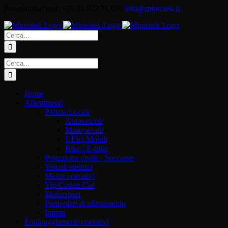
Salta
Per informazioni: +39 02.922 71 090
|
info@miprotek.it
al
contenuto
Cerca
per:
Cerca
per:
Home
Allestimenti
Polizia Locale
Autoveicoli
Motoveicoli
Uffici Mobili
Bike / E-bike
Protezione civile / Soccorso
Veicoli elettrici
Mezzi operativi
Vip/Covert Car
Motorsport
Particolari di allestimento
Interni
Equipaggiamenti operativi