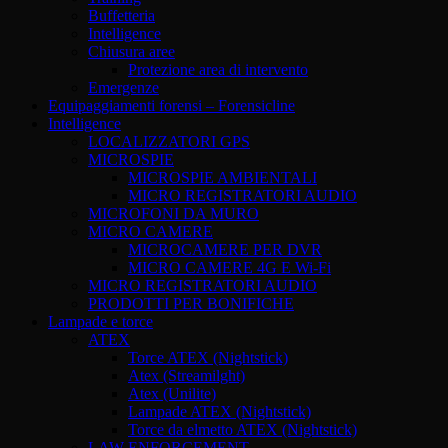
Buffetteria
Intelligence
Chiusura aree
Protezione area di intervento
Emergenze
Equipaggiamenti forensi – Forensicline
Intelligence
LOCALIZZATORI GPS
MICROSPIE
MICROSPIE AMBIENTALI
MICRO REGISTRATORI AUDIO
MICROFONI DA MURO
MICRO CAMERE
MICROCAMERE PER DVR
MICRO CAMERE 4G E Wi-Fi
MICRO REGISTRATORI AUDIO
PRODOTTI PER BONIFICHE
Lampade e torce
ATEX
Torce ATEX (Nightstick)
Atex (Streamilght)
Atex (Unilite)
Lampade ATEX (Nightstick)
Torce da elmetto ATEX (Nightstick)
LAW ENFORCEMENT