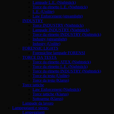
Lampade L.E. (Nightstick)
Torce da elmetto L.E. (Nightstick)
L.E. (Unilite)
Law Enforcement (streamlight)
INDUSTRY
Torce INDUSTRY (Nightstick)
Lampade INDUSTRY (Nightstick)
Torce da elmetto INDUSTRY (Nightstick)
Industry (streamlight)
Industry (Unilite)
FORENSIC LIGHTS
Forensicline lampade FORENSI
TORCE DA TESTA
Torce da elmetto ATEX (Nightstick)
Torce da elmetto L.E. (Nightstick)
Torce da elmetto INDUSTRY (Nightstick)
Torce da testa (Unilite)
Torce da testa (Klarus)
Torce tattiche
Law Enforcement (Nighstick)
Torce tattiche (Klarus)
Sottoarma (Klarus)
Lampade da lavoro
Lampeggianti e sirene-
Lampeggianti