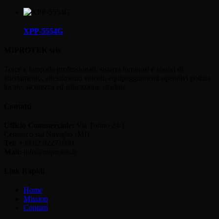
XPP-5554G
MIPROTEK srls
Torce e lampade professionali, sistemi luminosi e sonori di
allertamento, allestimento veicoli, equipaggiamenti operativi polizia
locale, sicurezza ed educazione stradale
Contatti
Ufficio Commerciale:
Via Torino 24/1
Cernusco sul Naviglio (MI)
Tel:
+39.02.92271090
Mail:
info@miprotek.it
Link Rapidi
Home
Mission
Contatti