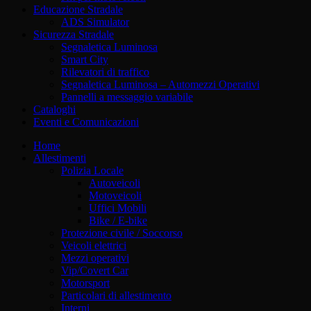
Educazione Stradale
ADS Simulator
Sicurezza Stradale
Segnaletica Luminosa
Smart City
Rilevatori di traffico
Segnaletica Luminosa – Automezzi Operativi
Pannelli a messaggio variabile
Cataloghi
Eventi e Comunicazioni
Home
Allestimenti
Polizia Locale
Autoveicoli
Motoveicoli
Uffici Mobili
Bike / E-bike
Protezione civile / Soccorso
Veicoli elettrici
Mezzi operativi
Vip/Covert Car
Motorsport
Particolari di allestimento
Interni