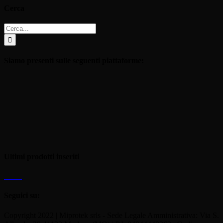
Cerca
Cerca
per:
Siamo presenti sulle seguenti piattaforme:
Ultimi prodotti inseriti
Seguici su:
Copyright 2022 | Miprotek srls - Sede Legale Amministrativa: Via S.