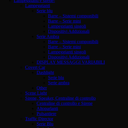
Lampeggianti e sirene-
Lampeggianti
Serie blu
Barre – Sistemi componibili
Barre – Serie mini
Lampeggianti singoli
Dispositivi Addizionali
Serie Ambra
Barre – Sistemi componibili
Barre – Serie mini
Lampeggianti singoli
Dispositivi Addizionali
DISPLAY MESSAGGI VARIABILI
Covert Car
Dashlight
Serie blu
Serie ambra
Other
Scene Light
Sirene, Speaker, Centraline di controllo
Centraline di controllo e Sirene
Altoparlanti
Pulsantiere
Traffic Director
Serie Blu