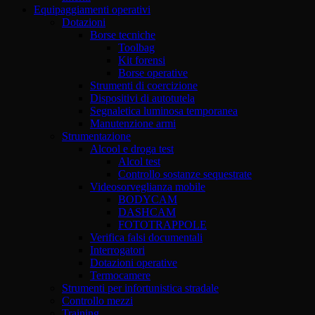
Equipaggiamenti operativi
Dotazioni
Borse tecniche
Toolbag
Kit forensi
Borse operative
Strumenti di coercizione
Dispositivi di autotutela
Segnaletica luminosa temporanea
Manutenzione armi
Strumentazione
Alcool e droga test
Alcol test
Controllo sostanze sequestrate
Videosorveglianza mobile
BODYCAM
DASHCAM
FOTOTRAPPOLE
Verifica falsi documentali
Interrogatori
Dotazioni operative
Termocamere
Strumenti per infortunistica stradale
Controllo mezzi
Training