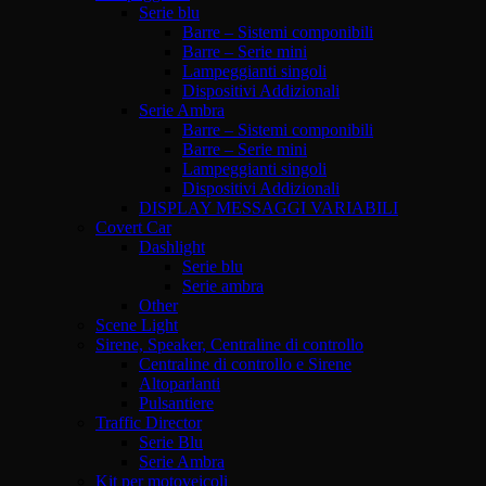
Serie blu
Barre – Sistemi componibili
Barre – Serie mini
Lampeggianti singoli
Dispositivi Addizionali
Serie Ambra
Barre – Sistemi componibili
Barre – Serie mini
Lampeggianti singoli
Dispositivi Addizionali
DISPLAY MESSAGGI VARIABILI
Covert Car
Dashlight
Serie blu
Serie ambra
Other
Scene Light
Sirene, Speaker, Centraline di controllo
Centraline di controllo e Sirene
Altoparlanti
Pulsantiere
Traffic Director
Serie Blu
Serie Ambra
Kit per motoveicoli