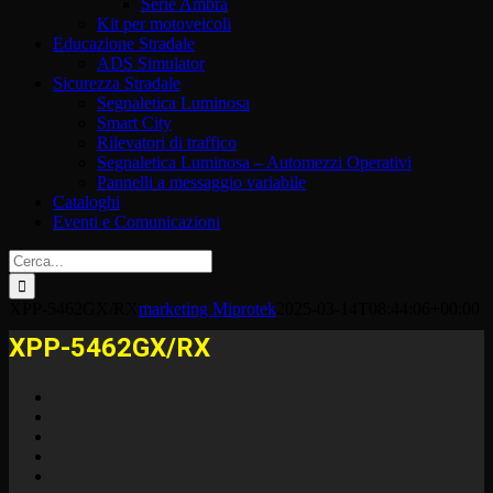
Serie Ambra
Kit per motoveicoli
Educazione Stradale
ADS Simulator
Sicurezza Stradale
Segnaletica Luminosa
Smart City
Rilevatori di traffico
Segnaletica Luminosa – Automezzi Operativi
Pannelli a messaggio variabile
Cataloghi
Eventi e Comunicazioni
Cerca
per:
XPP-5462GX/RX
marketing Miprotek
2025-03-14T08:44:06+00:00
XPP-5462GX/RX