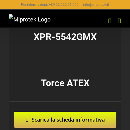
Salta
Per informazioni: +39 02.922 71 090
|
info@miprotek.it
al
contenuto
XPR-5542GMX
Torce ATEX
Scarica la scheda informativa