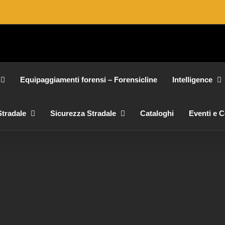
Equipaggiamenti forensi – Forensicline
Intelligence
tradale
Sicurezza Stradale
Cataloghi
Eventi e 
VKLQ8
BUFFETTERIA
Equipaggiamenti operativi
POLIMERO