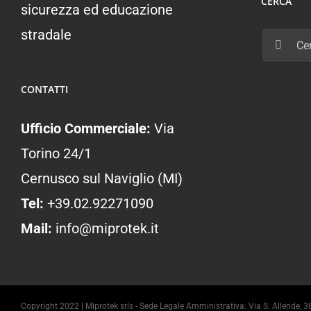
CERCA
sicurezza ed educazione
stradale
Cerca
per:
CONTATTI
Ufficio Commerciale:
Via
Torino 24/1
Cernusco sul Naviglio (MI)
Tel:
+39.02.92271090
Mail:
info@miprotek.it
Copyright 2022 | Miprotek srls - Sede Legale Amministrativa: Via S. Allend