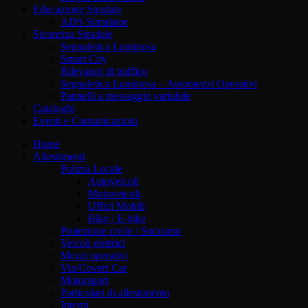
Educazione Stradale
ADS Simulator
Sicurezza Stradale
Segnaletica Luminosa
Smart City
Rilevatori di traffico
Segnaletica Luminosa – Automezzi Operativi
Pannelli a messaggio variabile
Cataloghi
Eventi e Comunicazioni
Home
Allestimenti
Polizia Locale
Autoveicoli
Motoveicoli
Uffici Mobili
Bike / E-bike
Protezione civile / Soccorso
Veicoli elettrici
Mezzi operativi
Vip/Covert Car
Motorsport
Particolari di allestimento
Interni