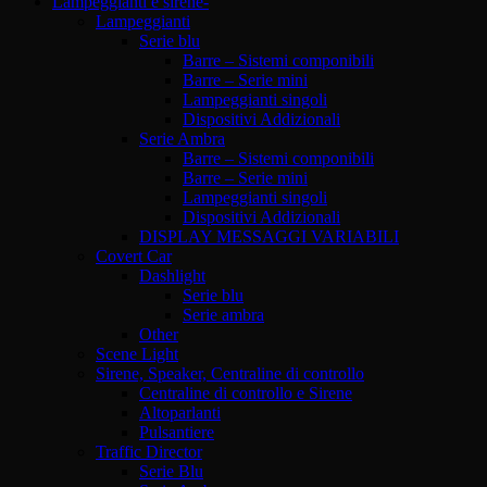
Lampeggianti e sirene-
Lampeggianti
Serie blu
Barre – Sistemi componibili
Barre – Serie mini
Lampeggianti singoli
Dispositivi Addizionali
Serie Ambra
Barre – Sistemi componibili
Barre – Serie mini
Lampeggianti singoli
Dispositivi Addizionali
DISPLAY MESSAGGI VARIABILI
Covert Car
Dashlight
Serie blu
Serie ambra
Other
Scene Light
Sirene, Speaker, Centraline di controllo
Centraline di controllo e Sirene
Altoparlanti
Pulsantiere
Traffic Director
Serie Blu