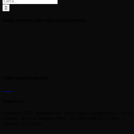
Cerca
per:
Siamo presenti sulle seguenti piattaforme:
Ultimi prodotti inseriti
Seguici su:
Copyright 2022 | Miprotek srls - Sede Legale Amministrativa: Via S.
Allende, 38 41122 Modena (MO) | P.I. 04044440362 | Codice
Univoco M5UXCR1
Torna