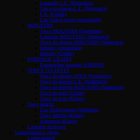
Lampade L.E. (Nightstick)
Torce da elmetto L.E. (Nightstick)
L.E. (Unilite)
Law Enforcement (streamlight)
INDUSTRY
Torce INDUSTRY (Nightstick)
Lampade INDUSTRY (Nightstick)
Torce da elmetto INDUSTRY (Nightstick)
Industry (streamlight)
Industry (Unilite)
FORENSIC LIGHTS
Forensicline lampade FORENSI
TORCE DA TESTA
Torce da elmetto ATEX (Nightstick)
Torce da elmetto L.E. (Nightstick)
Torce da elmetto INDUSTRY (Nightstick)
Torce da testa (Unilite)
Torce da testa (Klarus)
Torce tattiche
Law Enforcement (Nighstick)
Torce tattiche (Klarus)
Sottoarma (Klarus)
Lampade da lavoro
Lampeggianti e sirene-
Lampeggianti