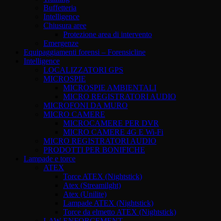
Buffetteria
Intelligence
Chiusura aree
Protezione area di intervento
Emergenze
Equipaggiamenti forensi – Forensicline
Intelligence
LOCALIZZATORI GPS
MICROSPIE
MICROSPIE AMBIENTALI
MICRO REGISTRATORI AUDIO
MICROFONI DA MURO
MICRO CAMERE
MICROCAMERE PER DVR
MICRO CAMERE 4G E Wi-Fi
MICRO REGISTRATORI AUDIO
PRODOTTI PER BONIFICHE
Lampade e torce
ATEX
Torce ATEX (Nightstick)
Atex (Streamilght)
Atex (Unilite)
Lampade ATEX (Nightstick)
Torce da elmetto ATEX (Nightstick)
LAW ENFORCEMENT