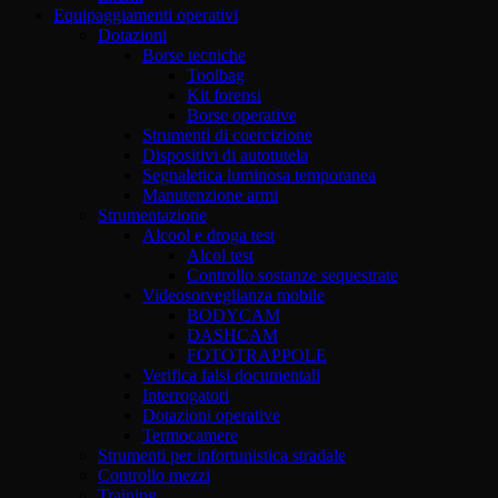
Equipaggiamenti operativi
Dotazioni
Borse tecniche
Toolbag
Kit forensi
Borse operative
Strumenti di coercizione
Dispositivi di autotutela
Segnaletica luminosa temporanea
Manutenzione armi
Strumentazione
Alcool e droga test
Alcol test
Controllo sostanze sequestrate
Videosorveglianza mobile
BODYCAM
DASHCAM
FOTOTRAPPOLE
Verifica falsi documentali
Interrogatori
Dotazioni operative
Termocamere
Strumenti per infortunistica stradale
Controllo mezzi
Training