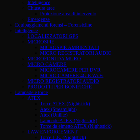
Intelligence
Chiusura aree
Protezione area di intervento
Emergenze
Equipaggiamenti forensi – Forensicline
Intelligence
LOCALIZZATORI GPS
MICROSPIE
MICROSPIE AMBIENTALI
MICRO REGISTRATORI AUDIO
MICROFONI DA MURO
MICRO CAMERE
MICROCAMERE PER DVR
MICRO CAMERE 4G E Wi-Fi
MICRO REGISTRATORI AUDIO
PRODOTTI PER BONIFICHE
Lampade e torce
ATEX
Torce ATEX (Nightstick)
Atex (Streamilght)
Atex (Unilite)
Lampade ATEX (Nightstick)
Torce da elmetto ATEX (Nightstick)
LAW ENFORCEMENT
Torce L.E. (Nightstick)