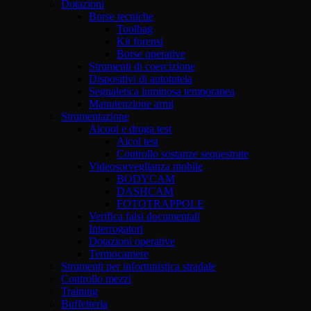
Dotazioni
Borse tecniche
Toolbag
Kit forensi
Borse operative
Strumenti di coercizione
Dispositivi di autotutela
Segnaletica luminosa temporanea
Manutenzione armi
Strumentazione
Alcool e droga test
Alcol test
Controllo sostanze sequestrate
Videosorveglianza mobile
BODYCAM
DASHCAM
FOTOTRAPPOLE
Verifica falsi documentali
Interrogatori
Dotazioni operative
Termocamere
Strumenti per infortunistica stradale
Controllo mezzi
Training
Buffetteria