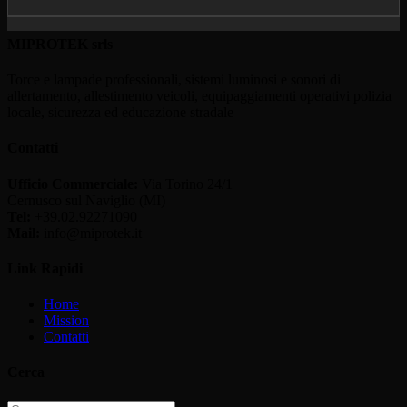
MIPROTEK srls
Torce e lampade professionali, sistemi luminosi e sonori di
allertamento, allestimento veicoli, equipaggiamenti operativi polizia
locale, sicurezza ed educazione stradale
Contatti
Ufficio Commerciale:
Via Torino 24/1
Cernusco sul Naviglio (MI)
Tel:
+39.02.92271090
Mail:
info@miprotek.it
Link Rapidi
Home
Mission
Contatti
Cerca