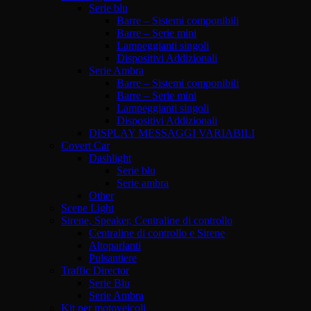
Serie blu
Barre – Sistemi componibili
Barre – Serie mini
Lampeggianti singoli
Dispositivi Addizionali
Serie Ambra
Barre – Sistemi componibili
Barre – Serie mini
Lampeggianti singoli
Dispositivi Addizionali
DISPLAY MESSAGGI VARIABILI
Covert Car
Dashlight
Serie blu
Serie ambra
Other
Scene Light
Sirene, Speaker, Centraline di controllo
Centraline di controllo e Sirene
Altoparlanti
Pulsantiere
Traffic Director
Serie Blu
Serie Ambra
Kit per motoveicoli