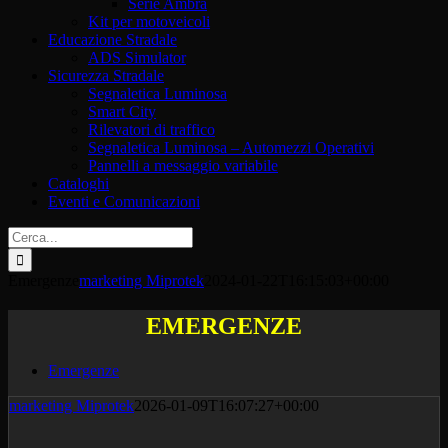
Serie Ambra
Kit per motoveicoli
Educazione Stradale
ADS Simulator
Sicurezza Stradale
Segnaletica Luminosa
Smart City
Rilevatori di traffico
Segnaletica Luminosa – Automezzi Operativi
Pannelli a messaggio variabile
Cataloghi
Eventi e Comunicazioni
Cerca
per:
Emergenze
marketing Miprotek
2024-01-22T16:15:03+00:00
EMERGENZE
Emergenze
marketing Miprotek
2026-01-09T16:07:27+00:00