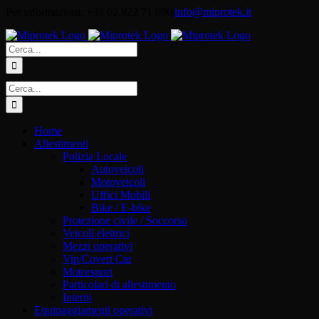
Salta
Per informazioni: +39 02.922 71 090
|
info@miprotek.it
al
contenuto
Cerca
per:
Cerca
per:
Home
Allestimenti
Polizia Locale
Autoveicoli
Motoveicoli
Uffici Mobili
Bike / E-bike
Protezione civile / Soccorso
Veicoli elettrici
Mezzi operativi
Vip/Covert Car
Motorsport
Particolari di allestimento
Interni
Equipaggiamenti operativi