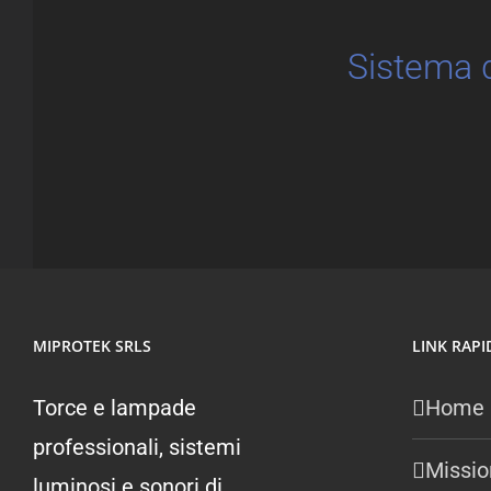
Sistema d
MIPROTEK SRLS
LINK RAPI
Torce e lampade
Home
professionali, sistemi
Missio
luminosi e sonori di