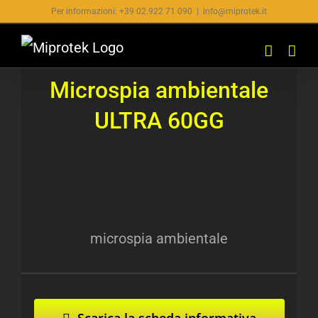
Salta
Per informazioni: +39 02.922 71 090
|
info@miprotek.it
al
contenuto
Microspia ambientale
ULTRA 60GG
microspia ambientale