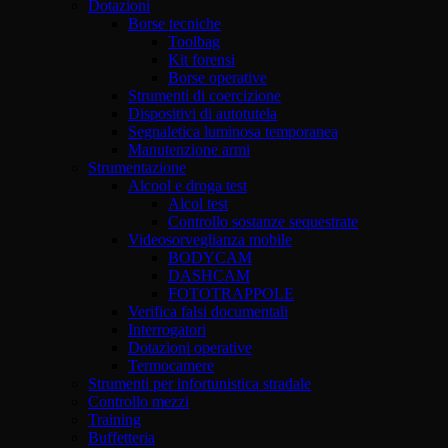
Dotazioni
Borse tecniche
Toolbag
Kit forensi
Borse operative
Strumenti di coercizione
Dispositivi di autotutela
Segnaletica luminosa temporanea
Manutenzione armi
Strumentazione
Alcool e droga test
Alcol test
Controllo sostanze sequestrate
Videosorveglianza mobile
BODYCAM
DASHCAM
FOTOTRAPPOLE
Verifica falsi documentali
Interrogatori
Dotazioni operative
Termocamere
Strumenti per infortunistica stradale
Controllo mezzi
Training
Buffetteria