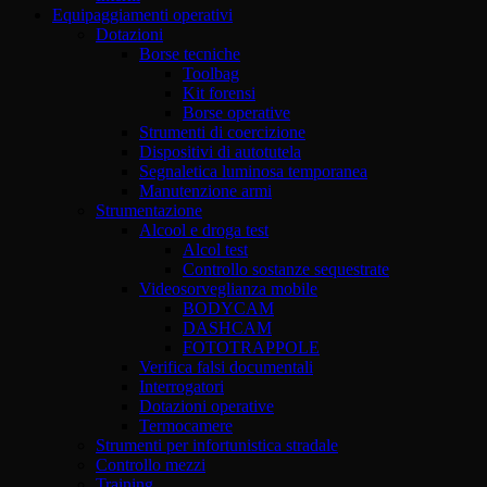
Equipaggiamenti operativi
Dotazioni
Borse tecniche
Toolbag
Kit forensi
Borse operative
Strumenti di coercizione
Dispositivi di autotutela
Segnaletica luminosa temporanea
Manutenzione armi
Strumentazione
Alcool e droga test
Alcol test
Controllo sostanze sequestrate
Videosorveglianza mobile
BODYCAM
DASHCAM
FOTOTRAPPOLE
Verifica falsi documentali
Interrogatori
Dotazioni operative
Termocamere
Strumenti per infortunistica stradale
Controllo mezzi
Training