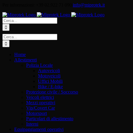
Salta
Per informazioni: +39 02.922 71 090
|
info@miprotek.it
al
contenuto
Cerca
per:
Cerca
per:
Home
Allestimenti
Polizia Locale
Autoveicoli
Motoveicoli
Uffici Mobili
Bike / E-bike
Protezione civile / Soccorso
Veicoli elettrici
Mezzi operativi
Vip/Covert Car
Motorsport
Particolari di allestimento
Interni
Equipaggiamenti operativi