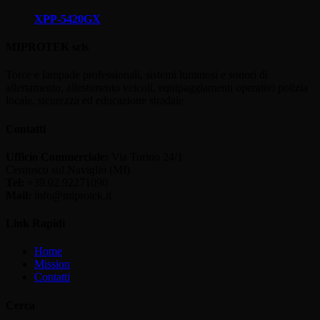
XPP-5420GX
MIPROTEK srls
Torce e lampade professionali, sistemi luminosi e sonori di
allertamento, allestimento veicoli, equipaggiamenti operativi polizia
locale, sicurezza ed educazione stradale
Contatti
Ufficio Commerciale:
Via Torino 24/1
Cernusco sul Naviglio (MI)
Tel:
+39.02.92271090
Mail:
info@miprotek.it
Link Rapidi
Home
Mission
Contatti
Cerca