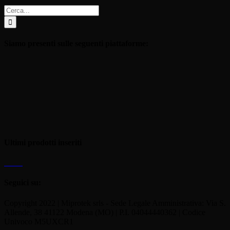
Cerca
per:
Siamo presenti sulle seguenti piattaforme:
Ultimi prodotti inseriti
Seguici su:
Copyright 2022 | Miprotek srls - Sede Legale Amministrativa: Via S.
Allende, 38 41122 Modena (MO) | P.I. 04044440362 | Codice
Univoco M5UXCR1