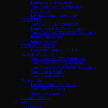
Lampade L.E. (Nightstick)
Torce da elmetto L.E. (Nightstick)
L.E. (Unilite)
Law Enforcement (streamlight)
INDUSTRY
Torce INDUSTRY (Nightstick)
Lampade INDUSTRY (Nightstick)
Torce da elmetto INDUSTRY (Nightstick)
Industry (streamlight)
Industry (Unilite)
FORENSIC LIGHTS
Forensicline lampade FORENSI
TORCE DA TESTA
Torce da elmetto ATEX (Nightstick)
Torce da elmetto L.E. (Nightstick)
Torce da elmetto INDUSTRY (Nightstick)
Torce da testa (Unilite)
Torce da testa (Klarus)
Torce tattiche
Law Enforcement (Nighstick)
Torce tattiche (Klarus)
Sottoarma (Klarus)
Lampade da lavoro
Lampeggianti e sirene-
Lampeggianti