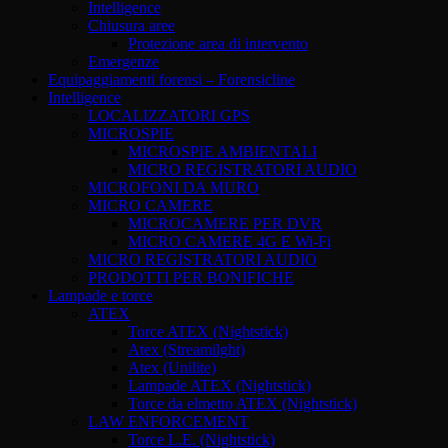
Intelligence
Chiusura aree
Protezione area di intervento
Emergenze
Equipaggiamenti forensi – Forensicline
Intelligence
LOCALIZZATORI GPS
MICROSPIE
MICROSPIE AMBIENTALI
MICRO REGISTRATORI AUDIO
MICROFONI DA MURO
MICRO CAMERE
MICROCAMERE PER DVR
MICRO CAMERE 4G E Wi-Fi
MICRO REGISTRATORI AUDIO
PRODOTTI PER BONIFICHE
Lampade e torce
ATEX
Torce ATEX (Nightstick)
Atex (Streamilght)
Atex (Unilite)
Lampade ATEX (Nightstick)
Torce da elmetto ATEX (Nightstick)
LAW ENFORCEMENT
Torce L.E. (Nightstick)