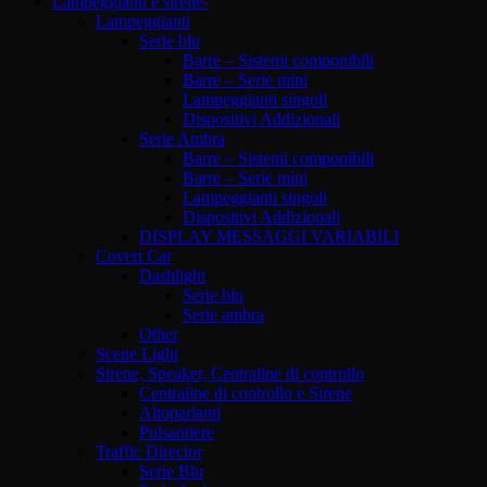
Lampeggianti e sirene-
Lampeggianti
Serie blu
Barre – Sistemi componibili
Barre – Serie mini
Lampeggianti singoli
Dispositivi Addizionali
Serie Ambra
Barre – Sistemi componibili
Barre – Serie mini
Lampeggianti singoli
Dispositivi Addizionali
DISPLAY MESSAGGI VARIABILI
Covert Car
Dashlight
Serie blu
Serie ambra
Other
Scene Light
Sirene, Speaker, Centraline di controllo
Centraline di controllo e Sirene
Altoparlanti
Pulsantiere
Traffic Director
Serie Blu