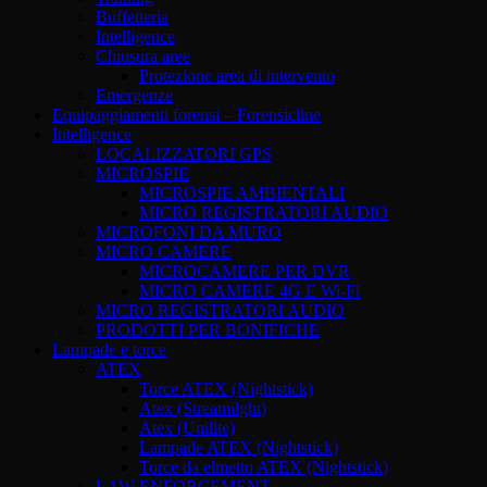
Buffetteria
Intelligence
Chiusura aree
Protezione area di intervento
Emergenze
Equipaggiamenti forensi – Forensicline
Intelligence
LOCALIZZATORI GPS
MICROSPIE
MICROSPIE AMBIENTALI
MICRO REGISTRATORI AUDIO
MICROFONI DA MURO
MICRO CAMERE
MICROCAMERE PER DVR
MICRO CAMERE 4G E Wi-Fi
MICRO REGISTRATORI AUDIO
PRODOTTI PER BONIFICHE
Lampade e torce
ATEX
Torce ATEX (Nightstick)
Atex (Streamilght)
Atex (Unilite)
Lampade ATEX (Nightstick)
Torce da elmetto ATEX (Nightstick)
LAW ENFORCEMENT