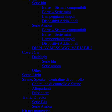
Serie blu
Barre – Sistemi componibili
Barre – Serie mini
Lampeggianti singoli
Dispositivi Addizionali
Serie Ambra
Barre – Sistemi componibili
Barre – Serie mini
Lampeggianti singoli
Dispositivi Addizionali
DISPLAY MESSAGGI VARIABILI
Covert Car
Dashlight
Serie blu
Serie ambra
Other
Scene Light
Sirene, Speaker, Centraline di controllo
Centraline di controllo e Sirene
Altoparlanti
Pulsantiere
Traffic Director
Serie Blu
Serie Ambra
Kit per motoveicoli