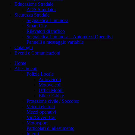
Educazione Stradale
ADS Simulator
Sicurezza Stradale
Segnaletica Luminosa
Smart City
Rilevatori di traffico
Segnaletica Luminosa – Automezzi Operativi
Pannelli a messaggio variabile
Cataloghi
Eventi e Comunicazioni
Home
Allestimenti
Polizia Locale
Autoveicoli
Motoveicoli
Uffici Mobili
Bike / E-bike
Protezione civile / Soccorso
Veicoli elettrici
Mezzi operativi
Vip/Covert Car
Motorsport
Particolari di allestimento
Interni