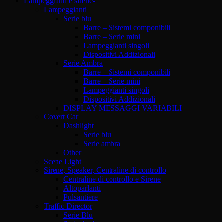
Lampeggianti e sirene-
Lampeggianti
Serie blu
Barre – Sistemi componibili
Barre – Serie mini
Lampeggianti singoli
Dispositivi Addizionali
Serie Ambra
Barre – Sistemi componibili
Barre – Serie mini
Lampeggianti singoli
Dispositivi Addizionali
DISPLAY MESSAGGI VARIABILI
Covert Car
Dashlight
Serie blu
Serie ambra
Other
Scene Light
Sirene, Speaker, Centraline di controllo
Centraline di controllo e Sirene
Altoparlanti
Pulsantiere
Traffic Director
Serie Blu