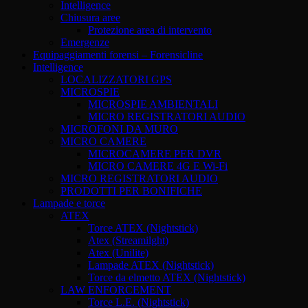
Intelligence
Chiusura aree
Protezione area di intervento
Emergenze
Equipaggiamenti forensi – Forensicline
Intelligence
LOCALIZZATORI GPS
MICROSPIE
MICROSPIE AMBIENTALI
MICRO REGISTRATORI AUDIO
MICROFONI DA MURO
MICRO CAMERE
MICROCAMERE PER DVR
MICRO CAMERE 4G E Wi-Fi
MICRO REGISTRATORI AUDIO
PRODOTTI PER BONIFICHE
Lampade e torce
ATEX
Torce ATEX (Nightstick)
Atex (Streamilght)
Atex (Unilite)
Lampade ATEX (Nightstick)
Torce da elmetto ATEX (Nightstick)
LAW ENFORCEMENT
Torce L.E. (Nightstick)