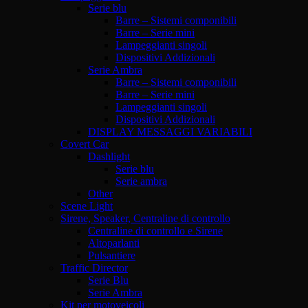
Serie blu
Barre – Sistemi componibili
Barre – Serie mini
Lampeggianti singoli
Dispositivi Addizionali
Serie Ambra
Barre – Sistemi componibili
Barre – Serie mini
Lampeggianti singoli
Dispositivi Addizionali
DISPLAY MESSAGGI VARIABILI
Covert Car
Dashlight
Serie blu
Serie ambra
Other
Scene Light
Sirene, Speaker, Centraline di controllo
Centraline di controllo e Sirene
Altoparlanti
Pulsantiere
Traffic Director
Serie Blu
Serie Ambra
Kit per motoveicoli