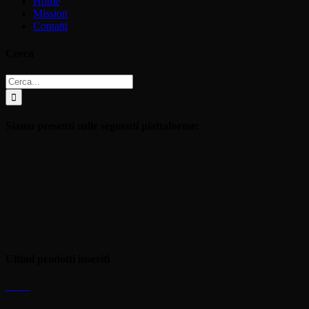
Home
Mission
Contatti
Cerca
Cerca
per:
Siamo presenti sulle seguenti piattaforme:
Ultimi prodotti inseriti