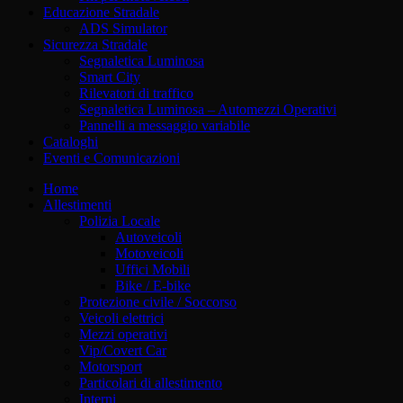
Educazione Stradale
ADS Simulator
Sicurezza Stradale
Segnaletica Luminosa
Smart City
Rilevatori di traffico
Segnaletica Luminosa – Automezzi Operativi
Pannelli a messaggio variabile
Cataloghi
Eventi e Comunicazioni
Home
Allestimenti
Polizia Locale
Autoveicoli
Motoveicoli
Uffici Mobili
Bike / E-bike
Protezione civile / Soccorso
Veicoli elettrici
Mezzi operativi
Vip/Covert Car
Motorsport
Particolari di allestimento
Interni