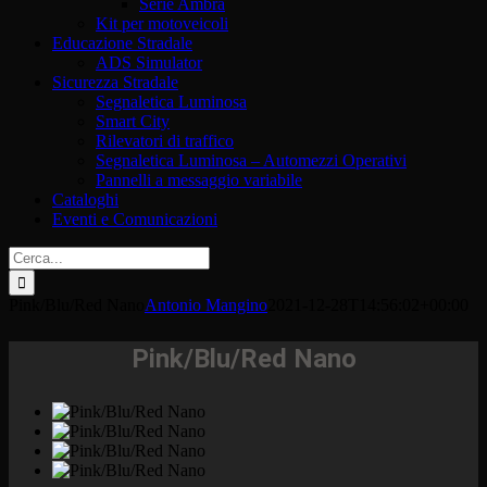
Serie Ambra
Kit per motoveicoli
Educazione Stradale
ADS Simulator
Sicurezza Stradale
Segnaletica Luminosa
Smart City
Rilevatori di traffico
Segnaletica Luminosa – Automezzi Operativi
Pannelli a messaggio variabile
Cataloghi
Eventi e Comunicazioni
Cerca
per:
Pink/Blu/Red Nano
Antonio Mangino
2021-12-28T14:56:02+00:00
Pink/Blu/Red Nano