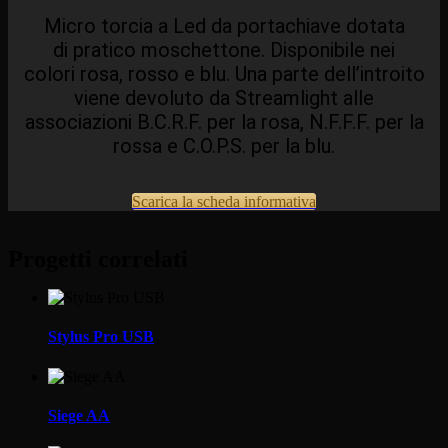
Micro torcia a Led da portachiave dotata
di pratico moschettone. Disponibile nei
colori rosa, rosso e blu. Una parte dell’introito
viene devoluto da Streamlight alle
associazioni B.C.R.F. per la rosa, N.F.F.F. per la
rossa e C.O.P.S. per la blu.
Scarica la scheda informativa
Progetti correlati
Stylus Pro USB
Siege AA