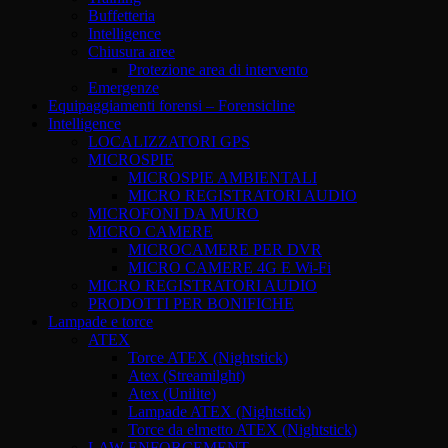
Buffetteria
Intelligence
Chiusura aree
Protezione area di intervento
Emergenze
Equipaggiamenti forensi – Forensicline
Intelligence
LOCALIZZATORI GPS
MICROSPIE
MICROSPIE AMBIENTALI
MICRO REGISTRATORI AUDIO
MICROFONI DA MURO
MICRO CAMERE
MICROCAMERE PER DVR
MICRO CAMERE 4G E Wi-Fi
MICRO REGISTRATORI AUDIO
PRODOTTI PER BONIFICHE
Lampade e torce
ATEX
Torce ATEX (Nightstick)
Atex (Streamilght)
Atex (Unilite)
Lampade ATEX (Nightstick)
Torce da elmetto ATEX (Nightstick)
LAW ENFORCEMENT