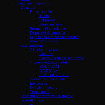
Equipaggiamenti operativi
Dotazioni
Borse tecniche
Toolbag
Kit forensi
Borse operative
Strumenti di coercizione
Dispositivi di autotutela
Segnaletica luminosa temporanea
Manutenzione armi
Strumentazione
Alcool e droga test
Alcol test
Controllo sostanze sequestrate
Videosorveglianza mobile
BODYCAM
DASHCAM
FOTOTRAPPOLE
Verifica falsi documentali
Interrogatori
Dotazioni operative
Termocamere
Strumenti per infortunistica stradale
Controllo mezzi
Training