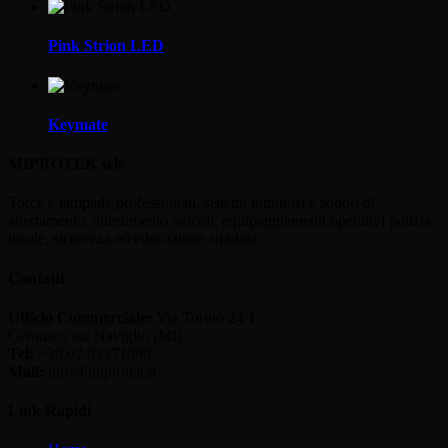
Pink Strion LED
Keymate
MIPROTEK srls
Torce e lampade professionali, sistemi luminosi e sonori di
allertamento, allestimento veicoli, equipaggiamenti operativi polizia
locale, sicurezza ed educazione stradale
Contatti
Ufficio Commerciale:
Via Torino 24/1
Cernusco sul Naviglio (MI)
Tel:
+39.02.92271090
Mail:
info@miprotek.it
Link Rapidi