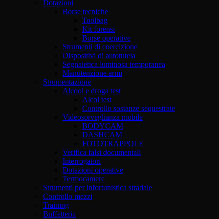
Dotazioni
Borse tecniche
Toolbag
Kit forensi
Borse operative
Strumenti di coercizione
Dispositivi di autotutela
Segnaletica luminosa temporanea
Manutenzione armi
Strumentazione
Alcool e droga test
Alcol test
Controllo sostanze sequestrate
Videosorveglianza mobile
BODYCAM
DASHCAM
FOTOTRAPPOLE
Verifica falsi documentali
Interrogatori
Dotazioni operative
Termocamere
Strumenti per infortunistica stradale
Controllo mezzi
Training
Buffetteria