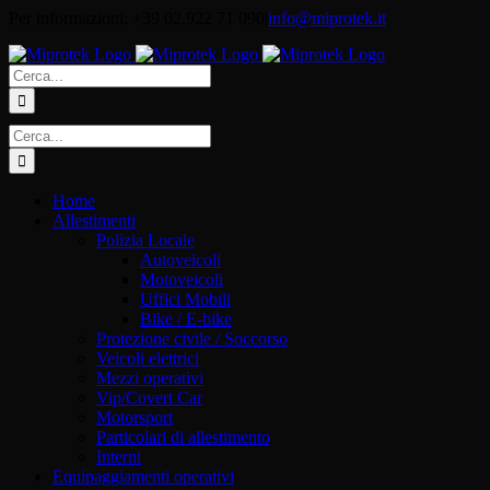
Salta
Per informazioni: +39 02.922 71 090
|
info@miprotek.it
al
contenuto
Cerca
per:
Cerca
per:
Home
Allestimenti
Polizia Locale
Autoveicoli
Motoveicoli
Uffici Mobili
Bike / E-bike
Protezione civile / Soccorso
Veicoli elettrici
Mezzi operativi
Vip/Covert Car
Motorsport
Particolari di allestimento
Interni
Equipaggiamenti operativi