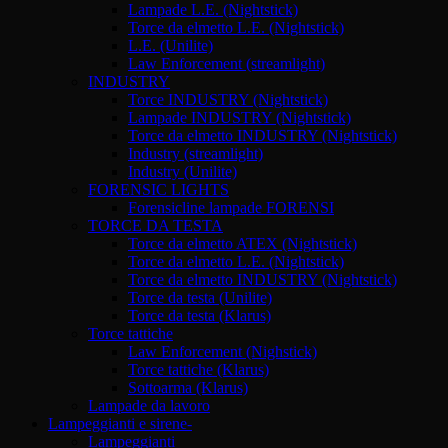
Lampade L.E. (Nightstick)
Torce da elmetto L.E. (Nightstick)
L.E. (Unilite)
Law Enforcement (streamlight)
INDUSTRY
Torce INDUSTRY (Nightstick)
Lampade INDUSTRY (Nightstick)
Torce da elmetto INDUSTRY (Nightstick)
Industry (streamlight)
Industry (Unilite)
FORENSIC LIGHTS
Forensicline lampade FORENSI
TORCE DA TESTA
Torce da elmetto ATEX (Nightstick)
Torce da elmetto L.E. (Nightstick)
Torce da elmetto INDUSTRY (Nightstick)
Torce da testa (Unilite)
Torce da testa (Klarus)
Torce tattiche
Law Enforcement (Nighstick)
Torce tattiche (Klarus)
Sottoarma (Klarus)
Lampade da lavoro
Lampeggianti e sirene-
Lampeggianti