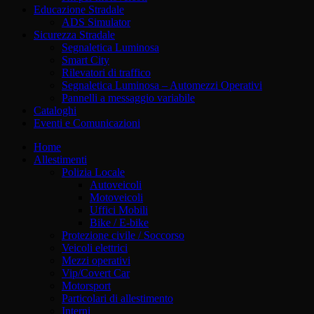
Educazione Stradale
ADS Simulator
Sicurezza Stradale
Segnaletica Luminosa
Smart City
Rilevatori di traffico
Segnaletica Luminosa – Automezzi Operativi
Pannelli a messaggio variabile
Cataloghi
Eventi e Comunicazioni
Home
Allestimenti
Polizia Locale
Autoveicoli
Motoveicoli
Uffici Mobili
Bike / E-bike
Protezione civile / Soccorso
Veicoli elettrici
Mezzi operativi
Vip/Covert Car
Motorsport
Particolari di allestimento
Interni