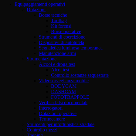
Equipaggiamenti operativi
Dotazioni
Borse tecniche
Toolbag
Kit forensi
Borse operative
Strumenti di coercizione
Dispositivi di autotutela
Segnaletica luminosa temporanea
Manutenzione armi
Strumentazione
Alcool e droga test
Alcol test
Controllo sostanze sequestrate
Videosorveglianza mobile
BODYCAM
DASHCAM
FOTOTRAPPOLE
Verifica falsi documentali
Interrogatori
Dotazioni operative
Termocamere
Strumenti per infortunistica stradale
Controllo mezzi
Training