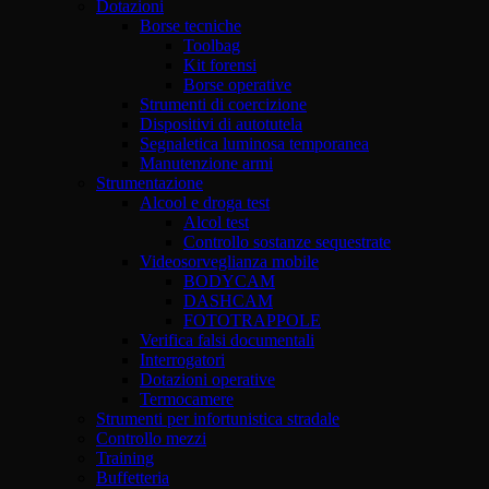
Dotazioni
Borse tecniche
Toolbag
Kit forensi
Borse operative
Strumenti di coercizione
Dispositivi di autotutela
Segnaletica luminosa temporanea
Manutenzione armi
Strumentazione
Alcool e droga test
Alcol test
Controllo sostanze sequestrate
Videosorveglianza mobile
BODYCAM
DASHCAM
FOTOTRAPPOLE
Verifica falsi documentali
Interrogatori
Dotazioni operative
Termocamere
Strumenti per infortunistica stradale
Controllo mezzi
Training
Buffetteria