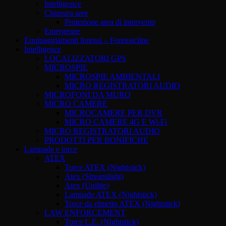
Intelligence
Chiusura aree
Protezione area di intervento
Emergenze
Equipaggiamenti forensi – Forensicline
Intelligence
LOCALIZZATORI GPS
MICROSPIE
MICROSPIE AMBIENTALI
MICRO REGISTRATORI AUDIO
MICROFONI DA MURO
MICRO CAMERE
MICROCAMERE PER DVR
MICRO CAMERE 4G E Wi-Fi
MICRO REGISTRATORI AUDIO
PRODOTTI PER BONIFICHE
Lampade e torce
ATEX
Torce ATEX (Nightstick)
Atex (Streamilght)
Atex (Unilite)
Lampade ATEX (Nightstick)
Torce da elmetto ATEX (Nightstick)
LAW ENFORCEMENT
Torce L.E. (Nightstick)