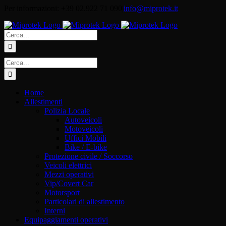
Salta
Per informazioni: +39 02.922 71 090
|
info@miprotek.it
al
contenuto
Cerca
per:
Cerca
per:
Home
Allestimenti
Polizia Locale
Autoveicoli
Motoveicoli
Uffici Mobili
Bike / E-bike
Protezione civile / Soccorso
Veicoli elettrici
Mezzi operativi
Vip/Covert Car
Motorsport
Particolari di allestimento
Interni
Equipaggiamenti operativi