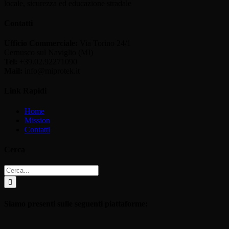
locale, sicurezza ed educazione stradale
Contatti
Ufficio Commerciale:
Via Torino 24/1
Cernusco sul Naviglio (MI)
Tel:
+39.02.92271090
Mail:
info@miprotek.it
Link Rapidi
Home
Mission
Contatti
Cerca
Cerca
per:
Siamo presenti sulle seguenti piattaforme: