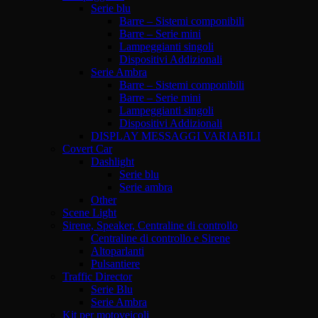
Serie blu
Barre – Sistemi componibili
Barre – Serie mini
Lampeggianti singoli
Dispositivi Addizionali
Serie Ambra
Barre – Sistemi componibili
Barre – Serie mini
Lampeggianti singoli
Dispositivi Addizionali
DISPLAY MESSAGGI VARIABILI
Covert Car
Dashlight
Serie blu
Serie ambra
Other
Scene Light
Sirene, Speaker, Centraline di controllo
Centraline di controllo e Sirene
Altoparlanti
Pulsantiere
Traffic Director
Serie Blu
Serie Ambra
Kit per motoveicoli