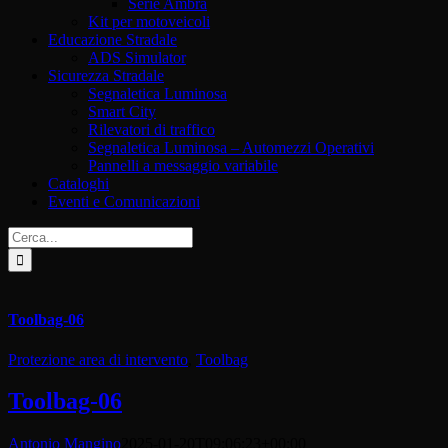
Serie Ambra
Kit per motoveicoli
Educazione Stradale
ADS Simulator
Sicurezza Stradale
Segnaletica Luminosa
Smart City
Rilevatori di traffico
Segnaletica Luminosa – Automezzi Operativi
Pannelli a messaggio variabile
Cataloghi
Eventi e Comunicazioni
Cerca
per:
Toolbag-06
Protezione area di intervento
,
Toolbag
Toolbag-06
Antonio Mangino
2025-01-20T09:06:23+00:00