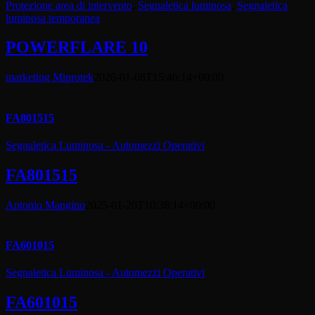
Protezione area di intervento
,
Segnaletica luminosa
,
Segnaletica
luminosa temporanea
POWERFLARE 10
marketing Miprotek
2026-01-08T15:46:14+00:00
FA801515
Segnaletica Luminosa - Automezzi Operativi
FA801515
Antonio Mangino
2025-01-20T10:38:14+00:00
FA601015
Segnaletica Luminosa - Automezzi Operativi
FA601015