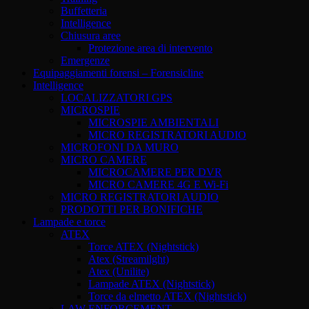
Buffetteria
Intelligence
Chiusura aree
Protezione area di intervento
Emergenze
Equipaggiamenti forensi – Forensicline
Intelligence
LOCALIZZATORI GPS
MICROSPIE
MICROSPIE AMBIENTALI
MICRO REGISTRATORI AUDIO
MICROFONI DA MURO
MICRO CAMERE
MICROCAMERE PER DVR
MICRO CAMERE 4G E Wi-Fi
MICRO REGISTRATORI AUDIO
PRODOTTI PER BONIFICHE
Lampade e torce
ATEX
Torce ATEX (Nightstick)
Atex (Streamilght)
Atex (Unilite)
Lampade ATEX (Nightstick)
Torce da elmetto ATEX (Nightstick)
LAW ENFORCEMENT