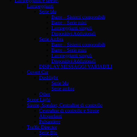
Lampeggianti e sirene-
Lampeggianti
Serie blu
Barre – Sistemi componibili
Barre – Serie mini
Lampeggianti singoli
Dispositivi Addizionali
Serie Ambra
Barre – Sistemi componibili
Barre – Serie mini
Lampeggianti singoli
Dispositivi Addizionali
DISPLAY MESSAGGI VARIABILI
Covert Car
Dashlight
Serie blu
Serie ambra
Other
Scene Light
Sirene, Speaker, Centraline di controllo
Centraline di controllo e Sirene
Altoparlanti
Pulsantiere
Traffic Director
Serie Blu