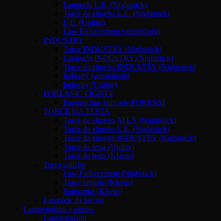
Lampade L.E. (Nightstick)
Torce da elmetto L.E. (Nightstick)
L.E. (Unilite)
Law Enforcement (streamlight)
INDUSTRY
Torce INDUSTRY (Nightstick)
Lampade INDUSTRY (Nightstick)
Torce da elmetto INDUSTRY (Nightstick)
Industry (streamlight)
Industry (Unilite)
FORENSIC LIGHTS
Forensicline lampade FORENSI
TORCE DA TESTA
Torce da elmetto ATEX (Nightstick)
Torce da elmetto L.E. (Nightstick)
Torce da elmetto INDUSTRY (Nightstick)
Torce da testa (Unilite)
Torce da testa (Klarus)
Torce tattiche
Law Enforcement (Nighstick)
Torce tattiche (Klarus)
Sottoarma (Klarus)
Lampade da lavoro
Lampeggianti e sirene-
Lampeggianti